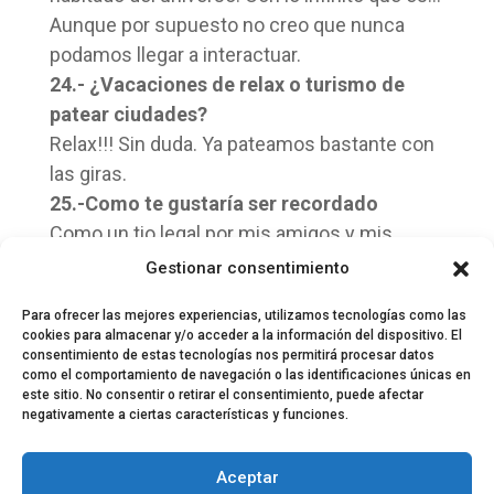
Aunque por supuesto no creo que nunca
podamos llegar a interactuar.
24.- ¿Vacaciones de relax o turismo de
patear ciudades?
Relax!!! Sin duda. Ya pateamos bastante con
las giras.
25.-Como te gustaría ser recordado
Como un tio legal por mis amigos y mis
familiares. Como alguien que les dio más
Gestionar consentimiento
felicidad que disgustos.
Para ofrecer las mejores experiencias, utilizamos tecnologías como las
cookies para almacenar y/o acceder a la información del dispositivo. El
consentimiento de estas tecnologías nos permitirá procesar datos
como el comportamiento de navegación o las identificaciones únicas en
este sitio. No consentir o retirar el consentimiento, puede afectar
negativamente a ciertas características y funciones.
© 2024 El Perfil de la Tostada
Política de privacidad
Política de Cookies
Aceptar
Aviso legal
Equipo EPDLT
Contacto