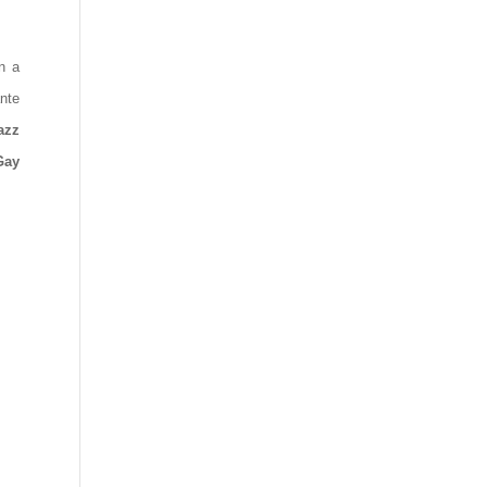
n a
nte
azz
Gay