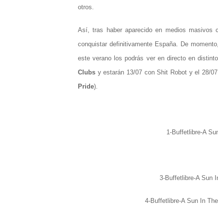
otros.
Así, tras haber aparecido en medios masivo
conquistar definitivamente España. De momento
este verano los podrás ver en directo en distin
Clubs
y estarán 13/07 con Shit Robot y el 28/0
Pride
).
1-Buffetlibre-A Su
3-Buffetlibre-A Sun 
4-Buffetlibre-A Sun In Th