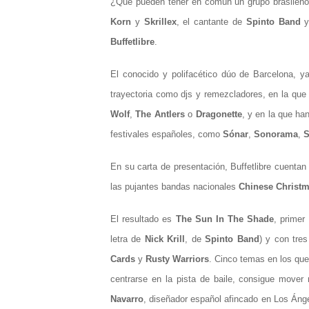
¿Qué pueden tener en común un grupo brasileñ
Korn
y
Skrillex
, el cantante de
Spinto Band
y
Buffetlibre
.
El conocido y polifacético dúo de Barcelona, y
trayectoria como djs y remezcladores, en la que
Wolf
,
The Antlers
o
Dragonette
, y en la que ha
festivales españoles, como
Sónar
,
Sonorama
,
S
En su carta de presentación, Buffetlibre cuentan
las pujantes bandas nacionales
Chinese Christ
El resultado es
The Sun In The Shade
, primer
letra de
Nick Krill
, de
Spinto Band
) y con tre
Cards
y
Rusty Warriors
. Cinco temas en los que
centrarse en la pista de baile, consigue mover
Navarro
, diseñador español afincado en Los Áng