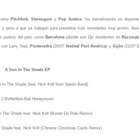
s como
Pitchfork
,
Stereogum
y
Pop Justice
, los barceloneses se dispone
, y pese a que ya trabajan para presentar más novedades muy pronto, dura
tos puntos del país como
Barcelona
(donde son Djs residentes en
Razzmat
7 con Larry Tee),
Pontevedra
(20/07
festival Port América
) y
Gijón
(21/07
A Sun In The Shade EP
n In The Shade (feat. Nick Krill from Spinto Band)
2-Buffetlibre-Bali Honeymoon
In The Shade feat. Nick Krill (Bonde Do Role Remix)
e Shade feat. Nick Krill (Chinese Christmas Cards Remix)