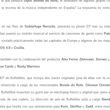
o al que produce
Diplo
(
Bonde do Role
), el diseñador de algunos grupos c
 la escena de la música independiente en España? La respuesta es sencil
a en las filas de
Subterfuge Records
, presenta su primer EP tras su nota
 han puesto su instinto musical al servicio de canciones de gente como
Patr
n visitado prácticamente todas las capitales de Europa y algunos de los mej
OS 4.8
o
Cruïlla
.
 también con la colaboración del productor
Alex Ferrer
(
Delorean
,
Dorian
) 
mas Cards
y
Rusty Warriors
.
 EP de Buffetlibre, que incluye dos tracks originales (una de ellas con la v
s remezclas a cargo de los mencionados
Bonde do Role
,
Chinese Christ
 Buffetlibre muestran su gusto por un electropop fresco y original que, pese 
 más de una cadera. La dirección de arte de Buffetibre está a cargo
David
eles que triunfa con sus animaciones para
Korn
,
Skrillex
y
Zedd
, entre muc