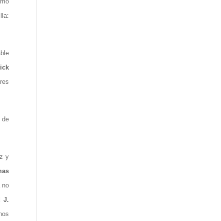
omo
la:
ble
ick
ores
y de
oz y
mas
a no
 J.
hos