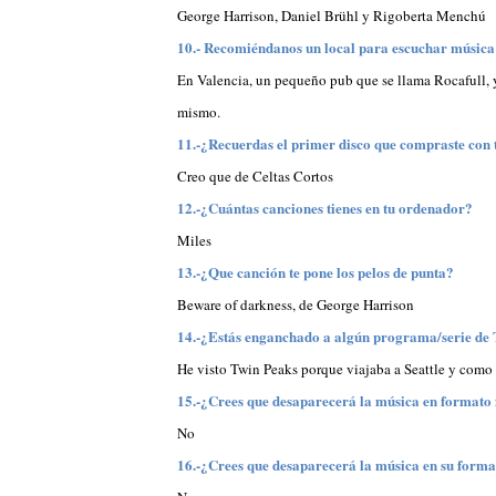
George Harrison, Daniel Brühl y Rigoberta Menchú
10.- Recomiéndanos un local para escuchar músic
En Valencia, un pequeño pub que se llama Rocafull, y 
mismo.
11.-¿Recuerdas el primer disco que compraste con 
Creo que de Celtas Cortos
12.-¿Cuántas canciones tienes en tu ordenador?
Miles
13.-¿Que canción te pone los pelos de punta?
Beware of darkness, de George Harrison
14.-¿Estás enganchado a algún programa/serie de 
He visto Twin Peaks porque viajaba a Seattle y como
15.-¿Crees que desaparecerá la música en formato 
No
16.-¿Crees que desaparecerá la música en su format