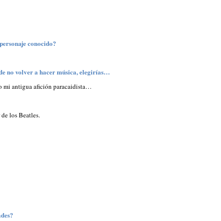
 personaje conocido?
 de no volver a hacer música, elegirías…
 o mi antigua afición paracaidista…
de los Beatles.
ades?