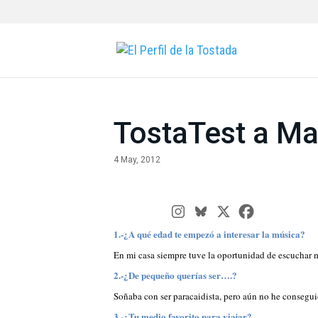
TostaTest a Ma
4 May, 2012
1.-¿A qué edad te empezó a interesar la música?
En mi casa siempre tuve la oportunidad de escuchar 
2.-¿De pequeño querías ser….?
Soñaba con ser paracaidista, pero aún no he consegu
3.-¿Tu medio favorito para viajar?