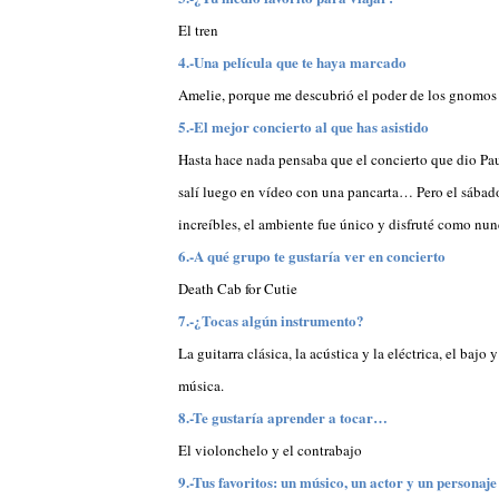
El tren
4.-Una película que te haya marcado
Amelie, porque me descubrió el poder de los gnomos 
5.-El mejor concierto al que has asistido
Hasta hace nada pensaba que el concierto que dio Pa
salí luego en vídeo con una pancarta… Pero el sábad
increíbles, el ambiente fue único y disfruté como nun
6.-A qué grupo te gustaría ver en concierto
Death Cab for Cutie
7.-¿Tocas algún instrumento?
La guitarra clásica, la acústica y la eléctrica, el baj
música.
8.-Te gustaría aprender a tocar…
El violonchelo y el contrabajo
9.-Tus favoritos: un músico, un actor y un personaje