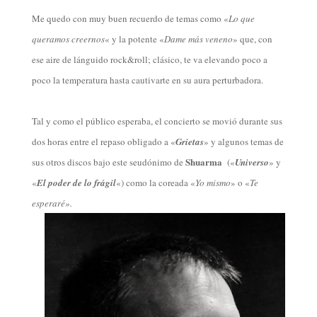
Me quedo con muy buen recuerdo de temas como «
Lo que
queramos creernos
«
y la potente «
Dame más veneno
» que, con
ese aire de lánguido rock&roll; clásico, te va elevando poco a
poco la temperatura hasta cautivarte en su aura perturbadora.
Tal y como el público esperaba, el concierto se movió durante sus
dos horas entre el repaso obligado a «
Grietas
» y algunos temas de
Shuarma
sus otros discos bajo este seudónimo de
(
«
Universo
» y
«
El poder de lo frágil
«) como la coreada «
Yo mismo
» o «
Te
esperaré».