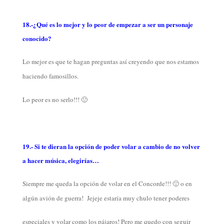
18.-¿Qué es lo mejor y lo peor de empezar a ser un personaje
conocido?
Lo mejor es que te hagan preguntas así creyendo que nos estamos
haciendo famosillos.
Lo peor es no serlo!!! 🙂
19.- Si te dieran la opción de poder volar a cambio de no volver
a hacer música, elegirías…
Siempre me queda la opción de volar en el Concorde!!! 🙂 o en
algún avión de guerra! Jejeje estaría muy chulo tener poderes
especiales y volar como los pájaros! Pero me quedo con seguir