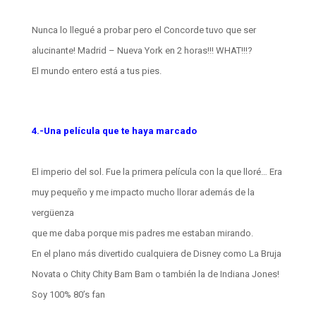
Nunca lo llegué a probar pero el Concorde tuvo que ser
alucinante! Madrid – Nueva York en 2 horas!!! WHAT!!!?
El mundo entero está a tus pies.
4.-Una película que te haya marcado
El imperio del sol. Fue la primera película con la que lloré… Era
muy pequeño y me impacto mucho llorar además de la
vergüenza
que me daba porque mis padres me estaban mirando.
En el plano más divertido cualquiera de Disney como La Bruja
Novata o Chity Chity Bam Bam o también la de Indiana Jones!
Soy 100% 80’s fan