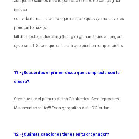
aunque no salimos mucho por todo el caos de compaginar
música
con vida normal, sabemos que siempre que vayamos a verles
pondrán temazos…
kill the hipster, indiecalling (triangle) graham thunder, longbrit
djs o smart. Sabes que en la sala que pinchen rompen pistas!
11.-¿Recuerdas el primer disco que compraste con tu
dinero?
Creo que fue el primero de los Cranberries. Cero reproches!
Me encantaban! Ay!!! Esos gorgoritos de la O’Riordan…
12.-¿Cuántas canciones tienes en tu ordenador?