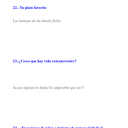
22.- Tu plato favorito
Las lentejas de mi abuela Sofía
23.-¿Crees que hay vida extraterrestre?
Acaso alguien lo duda! Es imposible que no!!!
24.- ¿Vacaciones de relax o turismo de patear ciudades?