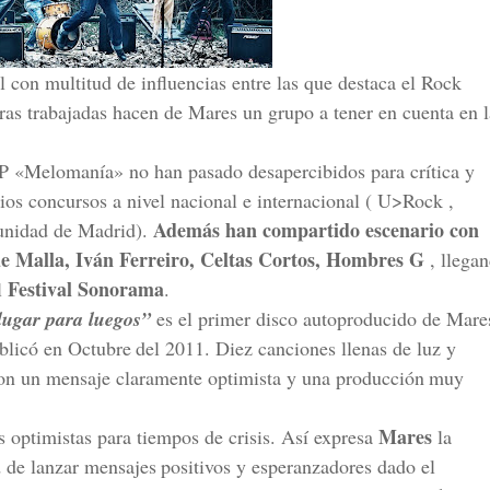
con multitud de influencias entre las que destaca el Rock
ras trabajadas hacen de Mares un grupo a tener en cuenta en l
 «Melomanía» no han pasado desapercibidos para crítica y
ios concursos a nivel nacional e internacional ( U>Rock ,
Además han compartido escenario con
unidad de Madrid).
e Malla, Iván Ferreiro, Celtas Cortos, Hombres G
, llega
Festival Sonorama
l
.
lugar para luegos”
es el primer disco autoproducido de Mare
blicó en Octubre
del 2011. Diez canciones llenas de luz y
on un mensaje claramente optimista y una producción
muy
Mares
 optimistas para tiempos de crisis. Así expresa
la
 de lanzar mensajes
positivos y esperanzadores dado el