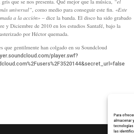
gris que se nos presenta. Qué mejor que la música,
“el
más universal”
, como medio para conseguir este fin.
«Este
amada a la acción»
– dice la banda. El disco ha sido grabado
e y Diciembre de 2010 en los estudios Santafé, bajo la
asterizado por Héctor quemada.
s que gentilmente han colgado en su Soundcloud
layer.soundcloud.com/player.swf?
dcloud.com%2Fusers%2F3520144&secret_url=false
Para ofrece
almacenar y
tecnologías
las identifi