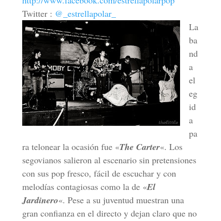
http://www.facebook.com/estrellapolarpop
Twitter :
@_estrellapolar_
La
ba
nd
a
el
eg
id
a
pa
ra telonear la ocasión fue «
The Carter
«. Los
segovianos salieron al escenario sin pretensiones
con sus pop fresco, fácil de escuchar y con
melodías contagiosas como la de «
El
Jardinero
«. Pese a su juventud muestran una
gran confianza en el directo y dejan claro que no