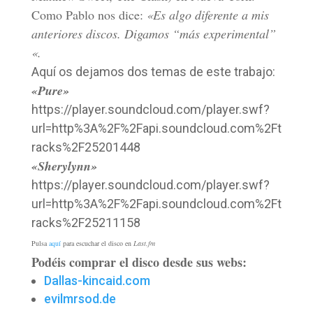
Como Pablo nos dice:
«Es algo diferente a mis
anteriores discos. Digamos “más experimental”
«.
Aquí os dejamos dos temas de este trabajo:
«Pure»
https://player.soundcloud.com/player.swf?
url=http%3A%2F%2Fapi.soundcloud.com%2Ft
racks%2F25201448
«Sherylynn»
https://player.soundcloud.com/player.swf?
url=http%3A%2F%2Fapi.soundcloud.com%2Ft
racks%2F25211158
Pulsa
aquí
para escuchar el disco en
Last.fm
Podéis comprar el disco desde sus webs:
Dallas-kincaid.com
evilmrsod.de