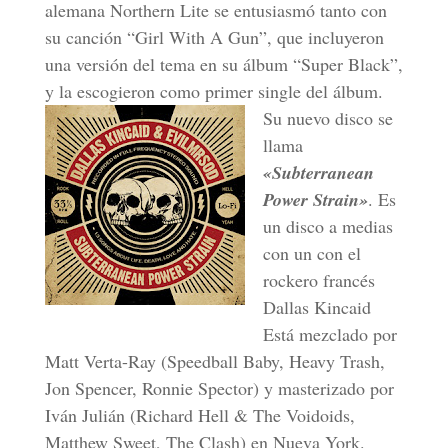
alemana Northern Lite se entusiasmó tanto con
su canción “Girl With A Gun”, que incluyeron
una versión del tema en su álbum “Super Black”,
y la escogieron como primer single del álbum.
Su nuevo disco se
llama
«Subterranean
Power Strain»
. Es
un disco a medias
con un con el
rockero francés
Dallas Kincaid
Está mezclado por
Matt Verta-Ray (Speedball Baby, Heavy Trash,
Jon Spencer, Ronnie Spector) y masterizado por
Iván Julián (Richard Hell & The Voidoids,
Matthew Sweet, The Clash) en Nueva York.