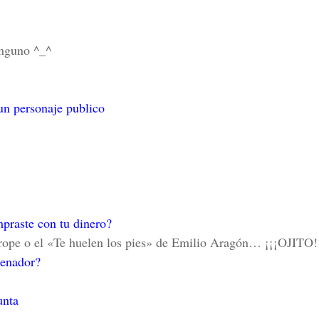
inguno ^_^
 un personaje publico
mpraste con tu dinero?
rope o el «Te huelen los pies» de Emilio Aragón… ¡¡¡OJITO
rdenador?
punta