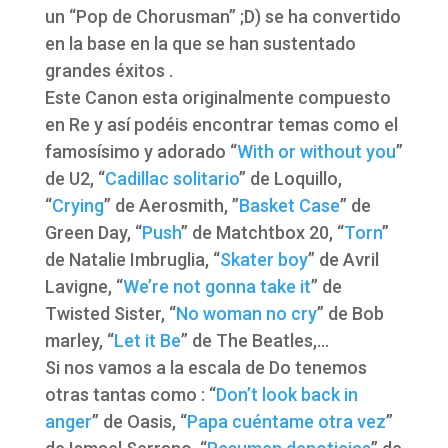
un “Pop de Chorusman” ;D) se ha convertido
en la base en la que se han sustentado
grandes éxitos .
Este Canon esta originalmente compuesto
en Re y así podéis encontrar temas como el
famosísimo y adorado “
With or without you
”
de U2, “
Cadillac solitario
” de Loquillo,
“
Crying
” de Aerosmith, ”
Basket Case
” de
Green Day, “
Push
” de Matchtbox 20, “
Torn
”
de Natalie Imbruglia, “
Skater boy
” de Avril
Lavigne, “
We’re not gonna take it
” de
Twisted Sister, “
No woman no cry
” de Bob
marley, “
Let it Be
” de The Beatles,…
Si nos vamos a la escala de Do tenemos
otras tantas como : “
Don’t look back in
anger
” de Oasis, “
Papa cuéntame otra vez
”