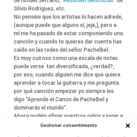
de Ismael Serrano, “
Resumen denoticias
” de
Silvio Rodriguez, etc.
No penséis que los artistas lo hacen adrede,
(aunque puede que alguno sí, jeje,), pero a
mí me ha pasado de estar componiendo una
canción y cuando te quieres dar cuenta has
caído en las redes del señor Pachelbel.
Es muy cuiroso como una escala de notas
puede verse tan diversificada, ¿verdad?,
por eso, cuando alguien me dice que quiere
aprender a tocar la guitarra y me pregunta
por qué canción empezar yo siempre les
digo “Aprende el Canon de Pachelbel y
dominarás el mundo”.
Ahora podéis afinar vuestros oídos y jugar a
encontrar muchas más canciones que
Gestionar consentimiento
tengan como base el Canon de Pachelbel.