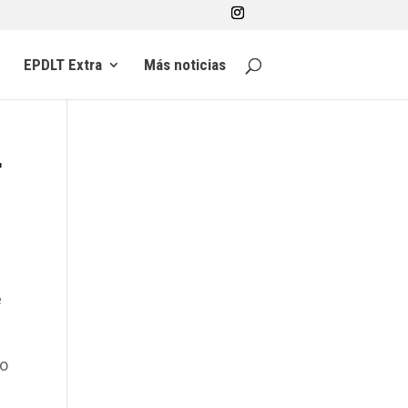
EPDLT Extra
Más noticias
r
e
so