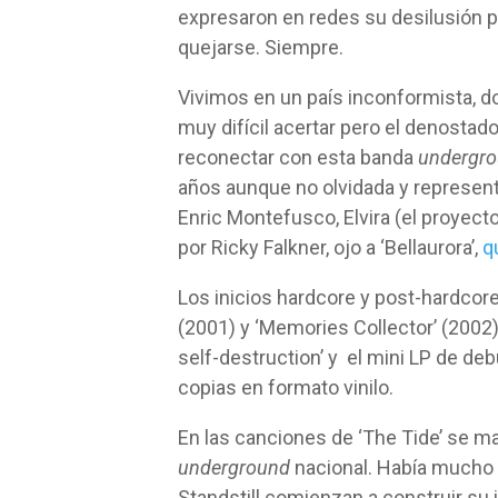
expresaron en redes su desilusión p
quejarse. Siempre.
Vivimos en un país inconformista, do
muy difícil acertar pero el denostad
reconectar con esta banda
undergr
años aunque no olvidada y representa
Enric Montefusco, Elvira (el proyecto
por Ricky Falkner, ojo a ‘Bellaurora’,
q
Los inicios hardcore y post-hardcore
(2001) y ‘Memories Collector’ (2002
self-destruction’ y el mini LP de deb
copias en formato vinilo.
En las canciones de ‘The Tide’ se ma
underground
nacional. Había mucho 
Standstill comienzan a construir su 