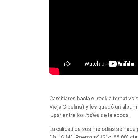
Cambiaron hacia el rock alternativo 
Vieja Gibelina’) y les quedó un álbu
lugar entre los
indies
de la época.
La calidad de sus melodías se hace pa
Día’, ‘G.M.’, ‘Poema nº13′ o ’88:88’, c