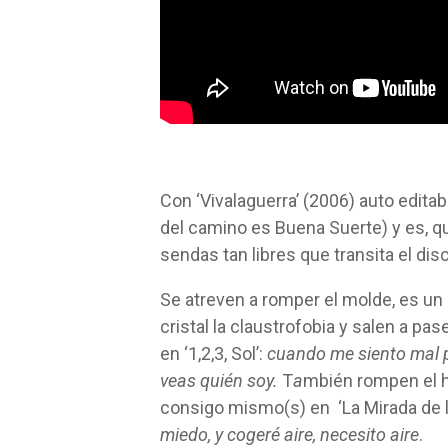
Con ‘Vivalaguerra’ (2006) auto edita
del camino es Buena Suerte) y es, qu
sendas tan libres que transita el disc
Se atreven a romper el molde, es un
cristal la claustrofobia y salen a 
en ‘1,2,3, Sol’:
cuando me siento mal p
veas quién soy.
T
a
mbién rompen el ha
consigo mismo(s) en ‘La Mirada de l
miedo, y cogeré aire, necesito aire
.