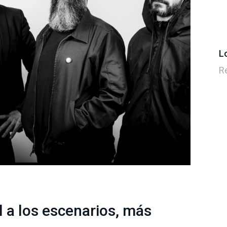
L
R
l a los escenarios, más