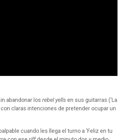
sin abandonar los
rebel yells
en sus guitarras (‘La
m con claras intenciones de pretender ocupar un
lpable cuando les llega el turno a ‘Feliz en tu
ierre con ese
riff
desde el minuto dos y medio