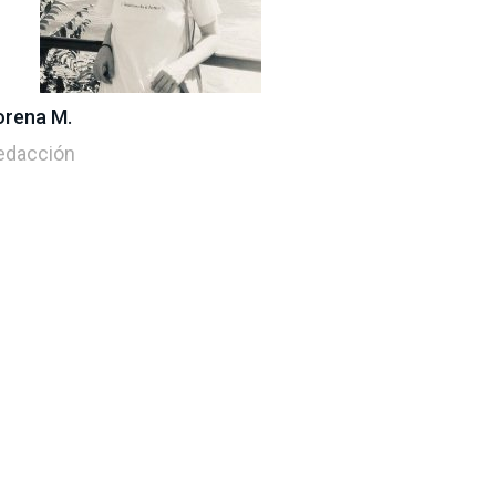
orena M.
edacción