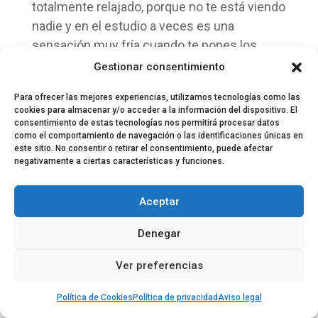
totalmente relajado, porque no te está viendo
nadie y en el estudio a veces es una
sensación muy fría cuando te pones los
cascos y cantas la canción, de repente
Gestionar consentimiento
cosas que no piensas cuando cantas en la
Para ofrecer las mejores experiencias, utilizamos tecnologías como las
ducha, aparecen y quieres darle una emoción
cookies para almacenar y/o acceder a la información del dispositivo. El
concreta, quieres transmitir y es como
consentimiento de estas tecnologías nos permitirá procesar datos
como el comportamiento de navegación o las identificaciones únicas en
cuando te ponen un micro delante y de
este sitio. No consentir o retirar el consentimiento, puede afectar
repente te bloqueas. Hay una presión de que
negativamente a ciertas características y funciones.
eso tiene que salir bien y va a ser para
siempre. A veces el estudio me genera esa
Aceptar
sensación.
Denegar
También estoy acostumbrado a grabar
Ver preferencias
discos con poco tiempo, esta vez ha sido al
contrario (hemos tenido veintidós días de
Política de Cookies
Política de privacidad
Aviso legal
grabación), dentro de que ha sido una