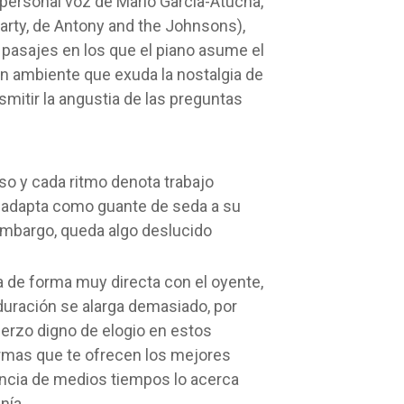
personal voz de Mario García-Atucha,
rty, de Antony and the Johnsons),
pasajes en los que el piano asume el
n ambiente que exuda la nostalgia de
nsmitir la angustia de las preguntas
so y cada ritmo denota trabajo
e adapta como guante de seda a su
n embargo, queda algo deslucido
 de forma muy directa con el oyente,
duración se alarga demasiado, por
uerzo digno de elogio en estos
ormas que te ofrecen los mejores
ncia de medios tiempos lo acerca
nía.