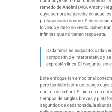
contribuye de forma fundamental la 
remedo de
Anohni
(AKA Antony Hega
cuya sombra se percibe en aquellos 
protagonismo sonoro. Saben crear u
lo vivido y de lo no vivido. Saben tra
infinitas que no tienen respuesta.
Cada tema es exquisito; cada ver
compositivo e interpretativo y s
expresión lírica. El conjunto, si
Este enfoque tan emocional conecta
pero también lastra un trabajo cuya 
encima de la hora. Si bien es un esf
tiempos de singles breves y plataf
segundos de cada tonada, la abunda
peligrosamente a una monótona leta