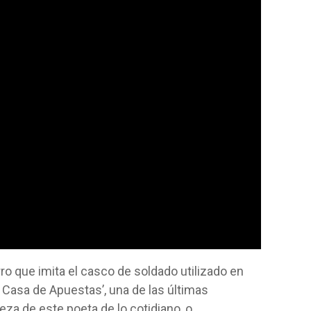
ro que imita el casco de soldado utilizado en
 Casa de Apuestas’, una de las últimas
eza de este poeta de lo cotidiano, o