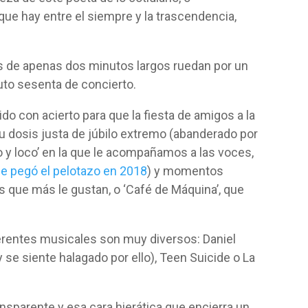
ue hay entre el siempre y la trascendencia,
es de apenas dos minutos largos ruedan por un
uto sesenta de concierto.
do con acierto para que la fiesta de amigos a la
 dosis justa de júbilo extremo (abanderado por
acho y loco’ en la que le acompañamos a las voces,
ue pegó el pelotazo en 2018
) y momentos
s que más le gustan, o ‘Café de Máquina’, que
ferentes musicales son muy diversos: Daniel
se siente halagado por ello), Teen Suicide o La
ansparente y esa cara hierática que encierra un