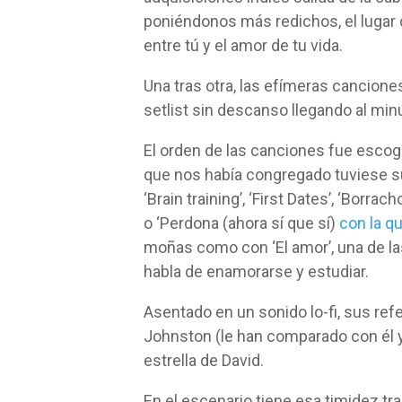
poniéndonos más redichos, el lugar q
entre tú y el amor de tu vida.
Una tras otra, las efímeras cancion
setlist sin descanso llegando al min
El orden de las canciones fue escogi
que nos había congregado tuviese su
‘Brain training’, ‘First Dates’, ‘Borr
o ‘Perdona (ahora sí que sí)
con la q
moñas como con ‘El amor’, una de la
habla de enamorarse y estudiar.
Asentado en un sonido lo-fi, sus re
Johnston (le han comparado con él y 
estrella de David.
En el escenario tiene esa timidez tr