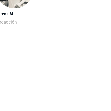
orena M.
edacción