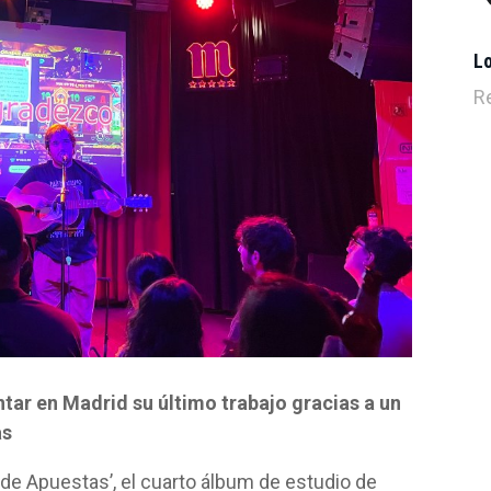
L
R
ntar en Madrid su último trabajo gracias a un
as
sa de Apuestas’, el cuarto álbum de estudio de