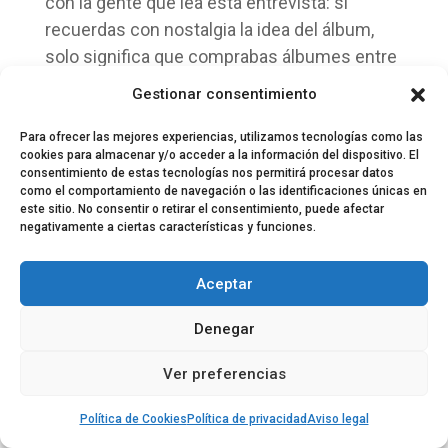
con la gente que lea esta entrevista: si
recuerdas con nostalgia la idea del álbum,
solo significa que comprabas álbumes entre
los años 80 y los 2000. Lo único que te
Gestionar consentimiento
convierte eso es en una persona nostálgica.
Para ofrecer las mejores experiencias, utilizamos tecnologías como las
¿Cómo es la conexión que tenéis con
cookies para almacenar y/o acceder a la información del dispositivo. El
consentimiento de estas tecnologías nos permitirá procesar datos
vuestra comunidad? ¿Puede ser que
como el comportamiento de navegación o las identificaciones únicas en
vuestra lista de difusión de Instagram sea
este sitio. No consentir o retirar el consentimiento, puede afectar
negativamente a ciertas características y funciones.
la más divertida que existe?
Diego: Es gracioso porque el responsable
Aceptar
acaba de entrar por la puerta, también bajista
Denegar
de la banda, responsable del canal de
difusión y de Telegram.
Ver preferencias
Yago: En verdad ponemos un poco lo que no
Política de Cookies
Política de privacidad
Aviso legal
podemos publicar simplemente.