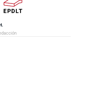
H.
edacción