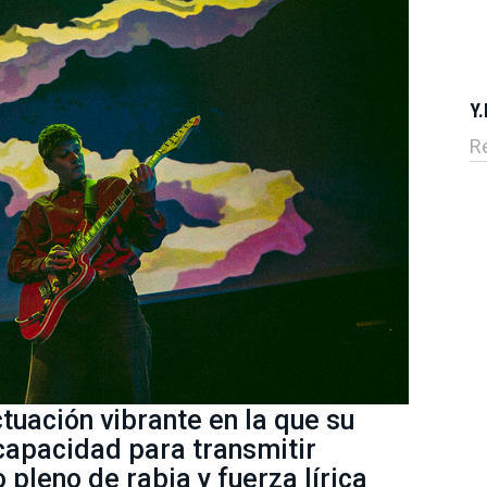
Y.
R
ctuación vibrante en la que su
 capacidad para transmitir
 pleno de rabia y fuerza lírica