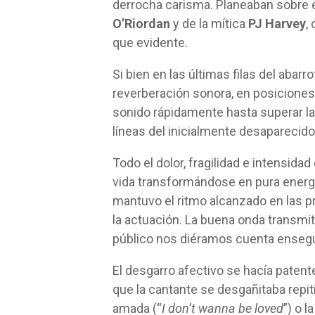
derrocha carisma. Planeaban sobre e
O’Riordan
y de la mítica
PJ Harvey
,
que evidente.
Si bien en las últimas filas del abarr
reverberación sonora, en posicione
sonido rápidamente hasta superar la
líneas del inicialmente desaparecido
Todo el dolor, fragilidad e intensi
vida transformándose en pura energí
mantuvo el ritmo alcanzado en las 
la actuación. La buena onda transmi
público nos diéramos cuenta ensegu
El desgarro afectivo se hacía patent
que la cantante se desgañitaba repit
amada (“
I don’t wanna be loved
”) o 