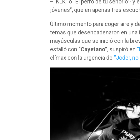
–“KLK” o “El perro de tu señorío”- y
jóvenes”, que en apenas tres escuc
Último momento para coger aire y dej
temas que desencadenaron en una fa
mayúsculas que se inició con la bre
estalló con
“Cayetano”
, suspiró en
“
clímax con la urgencia de
“Joder, no 