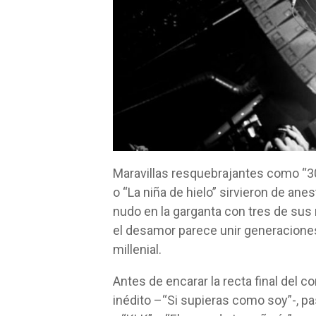
Maravillas resquebrajantes como “30
o “La niña de hielo” sirvieron de ane
nudo en la garganta con tres de su
el desamor parece unir generaciones
millenial.
Antes de encarar la recta final del 
inédito –“Si supieras como soy”-, p