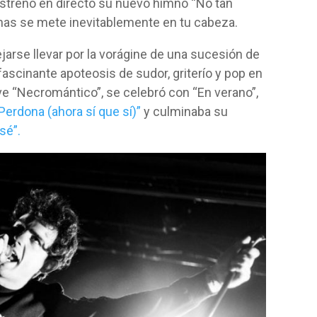
 estrenó en directo su nuevo himno “No tan
has se mete inevitablemente en tu cabeza.
arse llevar por la vorágine de una sucesión de
scinante apoteosis de sudor, griterío y pop en
ve “Necromántico”, se celebró con “En verano”,
Perdona (ahora sí que sí)”
y culminaba su
sé”.