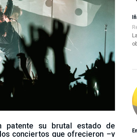
Iñ
R
L
ob
n patente su brutal estado de
E
los conciertos que ofrecieron –y