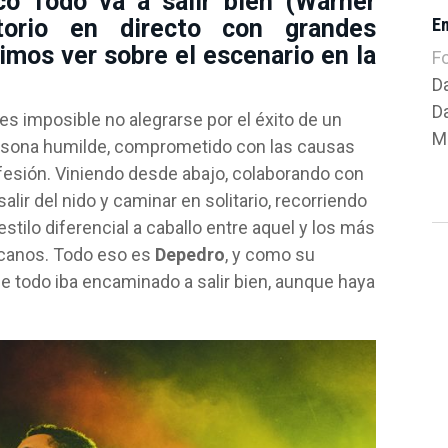
co Todo va a salir bien (Warner
E
atorio en directo con grandes
mos ver sobre el escenario en la
F
D
D
es imposible no alegrarse por el éxito de un
Mú
persona humilde, comprometido con las causas
ofesión. Viniendo desde abajo, colaborando con
lir del nido y caminar en solitario, recorriendo
estilo diferencial a caballo entre aquel y los más
icanos. Todo eso es
Depedro
, y como su
que todo iba encaminado a salir bien, aunque haya