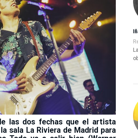
Iñ
R
L
ob
e las dos fechas que el artista
la sala La Riviera de Madrid para