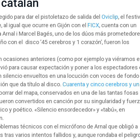
 catalán
egido para dar el pistoletazo de salida del
Oviclip
, el festi
 al igual que ocurre en Gijón con el
FICX
, cuenta con un
a Arnal i Marcel Bagés, uno de los dúos más prometedor
año con el disco ’45 cerebros y 1 corazón’, fueron los
n ocasiones anteriores (como por ejemplo ya viéramos 
irvió para causar expectación y poner a los espectadores
en silencio envueltos en una locución con voces de fondo
ón que da título al disco.
Cuarenta y cinco cerebros y un
borrar del mapa, conservados en una de las tantas fosas
eron convertidos en canción por su singularidad y fuer
ico y poético. «Silencio ensordecedor» y «tabú», en
n.
oblemas técnicos con el micrófono de Arnal que obligó a
s tras varios intentos fallidos y, aunque rondaba el peligr