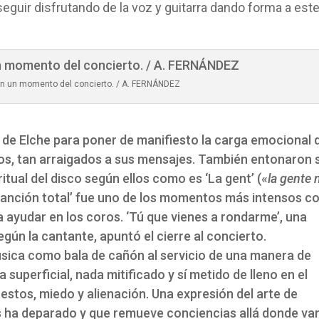
eguir disfrutando de la voz y guitarra dando forma a est
 en un momento del concierto. / A. FERNÁNDEZ
o de Elche para poner de manifiesto la carga emocional 
ticos, tan arraigados a sus mensajes. También entonaron 
itual del disco según ellos como es ‘La gent’ («
la gente 
‘Canción total’ fue uno de los momentos más intensos c
a ayudar en los coros. ‘Tú que vienes a rondarme’, una
ún la cantante, apuntó el cierre al concierto.
úsica como bala de cañón al servicio de una manera de
 superficial, nada mitificado y sí metido de lleno en el
estos, miedo y alienación. Una expresión del arte de
s ha deparado y que remueve conciencias allá donde van