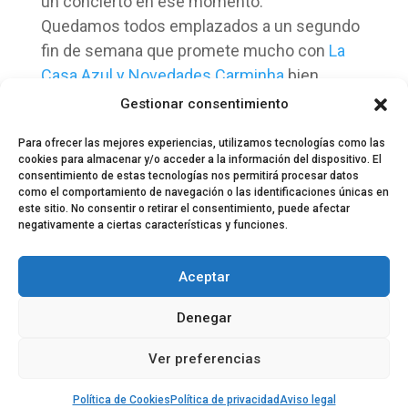
un concierto en ese momento.
Quedamos todos emplazados a un segundo
fin de semana que promete mucho con
La
Casa Azul y Novedades Carminha
bien
acompañados por bandas locales como
Gestionar consentimiento
suele ser costumbre en este festival.
Para ofrecer las mejores experiencias, utilizamos tecnologías como las
cookies para almacenar y/o acceder a la información del dispositivo. El
consentimiento de estas tecnologías nos permitirá procesar datos
como el comportamiento de navegación o las identificaciones únicas en
este sitio. No consentir o retirar el consentimiento, puede afectar
negativamente a ciertas características y funciones.
© 2024 El Perfil de la Tostada
Política de privacidad
Política de Cookies
Aceptar
Aviso legal
Equipo EPDLT
Contacto
Denegar
Ver preferencias
Política de Cookies
Política de privacidad
Aviso legal