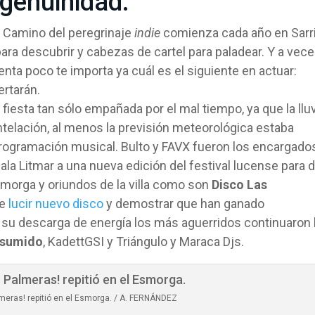
genuinidad.
el Camino del peregrinaje
indie
comienza cada año en Sarr
ara descubrir y cabezas de cartel para paladear. Y a vec
ta poco te importa ya cuál es el siguiente en actuar:
rtarán.
 fiesta tan sólo empañada por el mal tiempo, ya que la llu
ntelación, al menos la previsión meteorológica estaba
a programación musical. Bulto y FAVX fueron los encargado
 sala Litmar a una nueva edición del festival lucense para d
morga y oriundos de la villa como son
Disco Las
de
lucir nuevo disco
y demostrar que han ganado
s su descarga de energía los más aguerridos continuaron 
esumido
, KadettGSI y Triángulo y Maraca Djs.
lmeras! repitió en el Esmorga. / A. FERNÁNDEZ