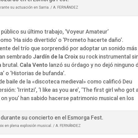
rante su actuación en Sarria. / A. FERNÁNDEZ
 público su último trabajo, ‘Voyeur Amateur’
mo ‘Ha sido divertido’ o ‘Prometo hacerte daño’.
ente del trío que sorprendió por adoptar un sonido más
bían sembrado
Jardín de la Croix
su rock instrumental si
 brutal.
Cala Vento
lanzó su órdago y no dejó ninguno 
a’ o ‘Historias de bufanda’.
 de baile de la «discoteca medieval» como calificó Deu
ión: ‘Irrintzi’, ‘I like as you are’, ‘The first girl who got 
nt on you’ han sabido hacerse patrimonio musical en los
roix en plena explosión musical. / A. FERNÁNDEZ