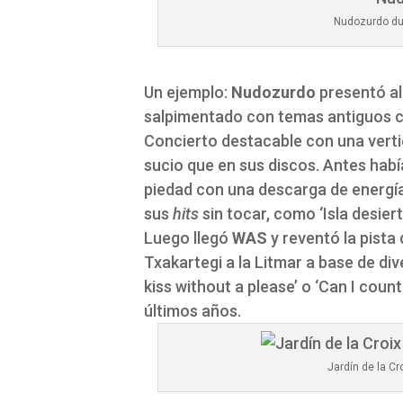
Nudozurdo du
Un ejemplo:
Nudozurdo
presentó al
salpimentado con temas antiguos co
Concierto destacable con una verti
sucio que en sus discos. Antes ha
piedad con una descarga de energía
sus
hits
sin tocar, como ‘Isla desiert
Luego llegó
WAS
y reventó la pista
Txakartegi a la Litmar a base de divers
kiss without a please’ o ‘Can I cou
últimos años.
Jardín de la C