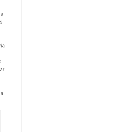
ia
es
via
s
ar
la