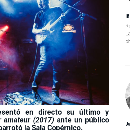
I
R
L
ob
esentó en directo su último y
r amateur (2017)
ante un público
Ja
barrotó la Sala Copérnico.