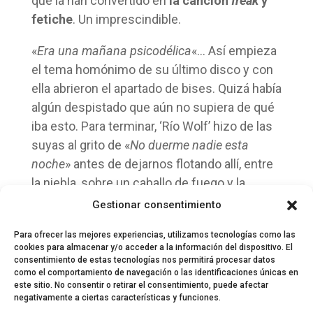
que la han convertido en
la canción
freak
y
fetiche
. Un imprescindible.
«
Era una mañana psicodélica
«… Así empieza
el tema homónimo de su último disco y con
ella abrieron el apartado de bises. Quizá había
algún despistado que aún no supiera de qué
iba esto. Para terminar, ‘Río Wolf’ hizo de las
suyas al grito de «
No duerme nadie esta
noche
» antes de dejarnos flotando allí, entre
la niebla, sobre un caballo de fuego y la
ebullición de mil primaveras en nuestros
Gestionar consentimiento
musicales corazones.
Para ofrecer las mejores experiencias, utilizamos tecnologías como las
cookies para almacenar y/o acceder a la información del dispositivo. El
consentimiento de estas tecnologías nos permitirá procesar datos
como el comportamiento de navegación o las identificaciones únicas en
este sitio. No consentir o retirar el consentimiento, puede afectar
negativamente a ciertas características y funciones.
© 2024 El Perfil de la Tostada