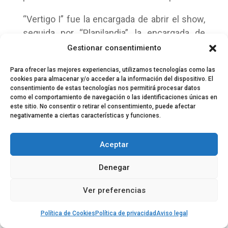
“Vertigo I” fue la encargada de abrir el show,
seguida por “Planilandia”, la encargada de
abrir los conciertos de su anterior gira,
Gestionar consentimiento
volviendo de nuevo a la espiral con
Para ofrecer las mejores experiencias, utilizamos tecnologías como las
“Evolución”, el que fue el primer adelanto, y
cookies para almacenar y/o acceder a la información del dispositivo. El
en el que se vio a Noni como un auténtico
consentimiento de estas tecnologías nos permitirá procesar datos
como el comportamiento de navegación o las identificaciones únicas en
frontman, con el solo acompañamiento del
este sitio. No consentir o retirar el consentimiento, puede afectar
micro (lo que se repitió varias veces durante
negativamente a ciertas características y funciones.
el show).
Aceptar
“Luces de neón”, con el consiguiente
alboroto de un multitudinario público, “Todo
Denegar
lo que dicen de ti”, “Luciernagas y mariposas”
Ver preferencias
y el single “Siempre brilla el sol” sirve de
ejemplo para hacerse una idea de cómo han
Política de Cookies
Política de privacidad
Aviso legal
enfocado los conciertos de esta gira los Lori: