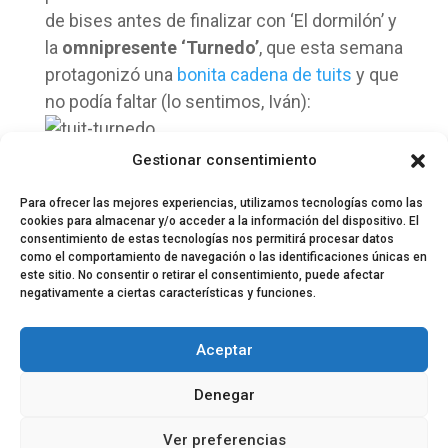
de bises antes de finalizar con ‘El dormilón’ y
la
omni
presente ‘Turnedo’
, que esta semana
protagonizó una
bonita cadena de tuits
y que
no podía faltar (lo sentimos, Iván):
Gestionar consentimiento
Apurada la copa, digámonos adiós.
Para ofrecer las mejores experiencias, utilizamos tecnologías como las
cookies para almacenar y/o acceder a la información del dispositivo. El
consentimiento de estas tecnologías nos permitirá procesar datos
como el comportamiento de navegación o las identificaciones únicas en
este sitio. No consentir o retirar el consentimiento, puede afectar
negativamente a ciertas características y funciones.
© 2024 El Perfil de la Tostada
Política de privacidad
Política de Cookies
Aceptar
Aviso legal
Equipo EPDLT
Contacto
Denegar
Ver preferencias