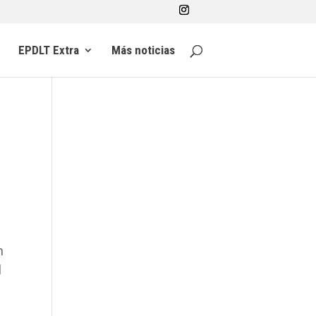
EPDLT Extra
Más noticias
n
l