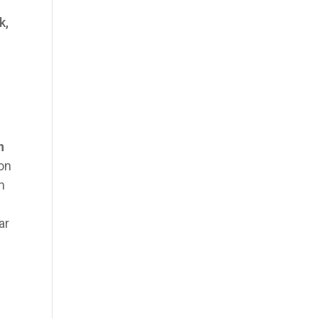
k,
n
on
n
ar