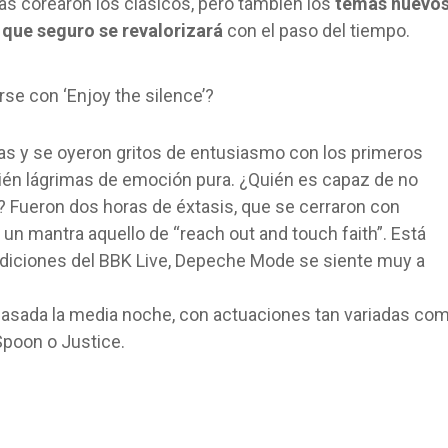
as corearon los clásicos, pero también los
temas nuevo
a que seguro se revalorizará
con el paso del tiempo.
se con ‘Enjoy the silence’?
isas y se oyeron gritos de entusiasmo con los primeros
ién lágrimas de emoción pura. ¿Quién es capaz de no
? Fueron dos horas de éxtasis, que se cerraron con
un mantra aquello de “reach out and touch faith”. Está
ediciones del BBK Live, Depeche Mode se siente muy a
pasada la media noche, con actuaciones tan variadas co
Spoon o Justice.