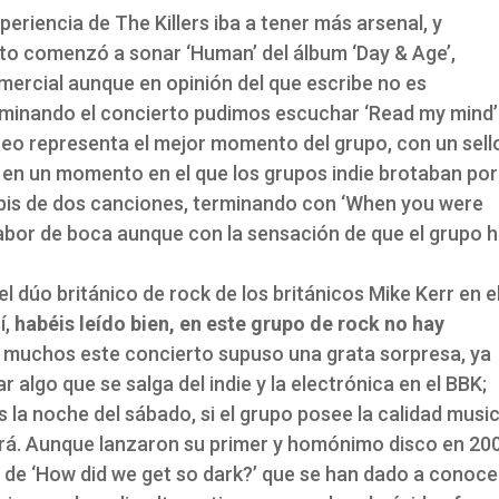
eriencia de The Killers iba a tener más arsenal, y
to comenzó a sonar ‘Human’ del álbum ‘Day & Age’,
ercial aunque en opinión del que escribe no es
rminando el concierto pudimos escuchar ‘Read my mind’
reo representa el mejor momento del grupo, con un sell
o en un momento en el que los grupos indie brotaban por
 bis de dos canciones, terminando con ‘When you were
bor de boca aunque con la sensación de que el grupo 
 el dúo británico de rock de los británicos Mike Kerr en e
í,
habéis leído bien, en este grupo de rock no hay
ara muchos este concierto supuso una grata sorpresa, ya
r algo que se salga del indie y la electrónica en el BBK;
a noche del sábado, si el grupo posee la calidad music
erá. Aunque lanzaron su primer y homónimo disco en 20
o de ‘How did we get so dark?’ que se han dado a conoce