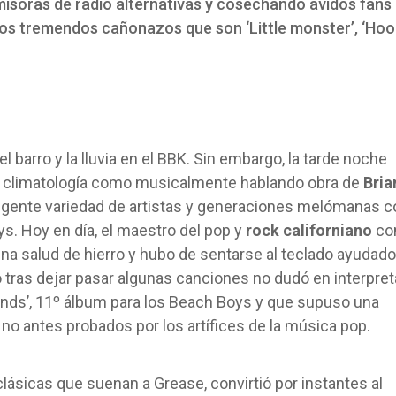
misoras de radio alternativas y cosechando ávidos fans
os tremendos cañonazos que son ‘Little monster’, ‘Hoo
el barro y la lluvia en el BBK. Sin embargo, la tarde noche
a climatología como musicalmente hablando obra de
Bria
 ingente variedad de artistas y generaciones melómanas c
. Hoy en día, el maestro del pop y
rock californiano
co
a salud de hierro y hubo de sentarse al teclado ayudado
tras dejar pasar algunas canciones no dudó en interpret
unds’, 11º álbum para los Beach Boys y que supuso una
no antes probados por los artífices de la música pop.
 clásicas que suenan a Grease, convirtió por instantes al