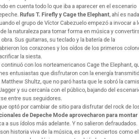
o en cuenta todo lo que iba a aparecer en el escenario
Depeche.
Rufus T. Firefly y Cage the Elephant
, ahí es nada
 cuando el grupo de Víctor Cabezuelo empezó a invocar a 
 y de la naturaleza para tomar forma en música y convertir
 obra. Sus guitarras, su teclado y la batería de la
abrieron los corazones y los oídos de los primeros colon
rificar la siesta.
a continuó con los norteamericanos Cage the Elephant, q
es entusiastas que disfrutaron con la energía transmiti
 Matthew Shultz, que no paró hasta que le sobró la camis
agger y su cercanía con el público, bajando del escenari
se entre sus seguidores.
e optó por cambiar de sitio para disfrutar del rock de lo
icionales de Depeche Mode aprovecharon para montar
ca a sus ídolos más adelante. Y no salieron defraudados.
 son historia viva de la música, es por conciertos como el