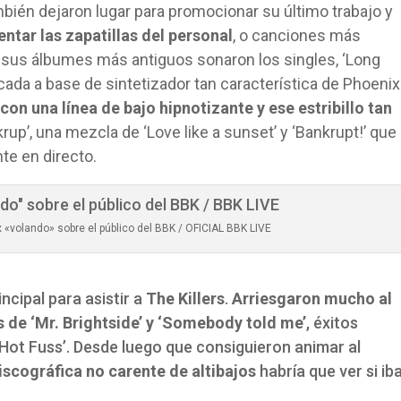
mbién dejaron lugar para promocionar su último trabajo y
ntar las zapatillas del personal
, o canciones más
 sus álbumes más antiguos sonaron los singles, ‘Long
ada a base de sintetizador tan característica de Phoenix
r’ con una línea de bajo hipnotizante y ese estribillo tan
up’, una mezcla de ‘Love like a sunset’ y ‘Bankrupt!’ que
te en directo.
 «volando» sobre el público del BBK / OFICIAL BBK LIVE
ncipal para asistir a
The Killers
.
Arriesgaron mucho al
s de ‘Mr. Brightside’ y ‘Somebody told me’
, éxitos
Hot Fuss’. Desde luego que consiguieron animar al
iscográfica no carente de altibajos
habría que ver si ib