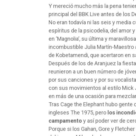
Y mereció mucho más la pena teniend
principal del BBK Live antes de los 
No eran todavía ni las seis y media
espíritus de la psicodelia, del amor
en ‘Magnolia’, su última y maravillosa
incombustible Julia Martín-Maestro 
de Kobetamendi, que acertaron en sac
Después de los de Aranjuez la fiest
reunieron a un buen número de jóven
por sus canciones y por su vocalista
con sus movimientos al estilo Mick J
en más de una ocasión para mezclar
Tras Cage the Elephant hubo gente qu
ingleses The 1975, pero
los incond
campamento
y así poder ver de cer
Porque si los Gahan, Gore y Fletcher