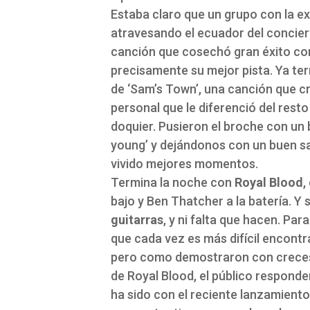
Estaba claro que un grupo con la exp
atravesando el ecuador del concier
canción que cosechó gran éxito com
precisamente su mejor pista. Ya te
de ‘Sam’s Town’, una canción que c
personal que le diferenció del rest
doquier. Pusieron el broche con un
young’ y dejándonos con un buen sa
vivido mejores momentos.
Termina la noche con
Royal Blood
,
bajo y Ben Thatcher a la batería. Y s
guitarras
, y ni falta que hacen. P
que cada vez es más difícil encontra
pero como demostraron con creces l
de Royal Blood, el público respond
ha sido con el reciente lanzamient