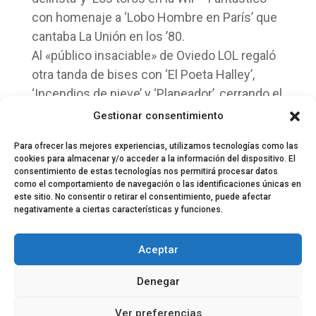
con homenaje a ‘Lobo Hombre en París’ que
cantaba La Unión en los ’80.
Al «público insaciable» de Oviedo LOL regaló
otra tanda de bises con ‘El Poeta Halley’,
‘Incendios de nieve’ y ‘Planeador’, cerrando el
círculo perfecto donde la fina línea de la lírica
Gestionar consentimiento
ofreció su sonrisa más sensual.
Para ofrecer las mejores experiencias, utilizamos tecnologías como las
cookies para almacenar y/o acceder a la información del dispositivo. El
consentimiento de estas tecnologías nos permitirá procesar datos
como el comportamiento de navegación o las identificaciones únicas en
este sitio. No consentir o retirar el consentimiento, puede afectar
negativamente a ciertas características y funciones.
© 2024 El Perfil de la Tostada
Política de privacidad
Política de Cookies
Aceptar
Aviso legal
Equipo EPDLT
Contacto
Denegar
Ver preferencias