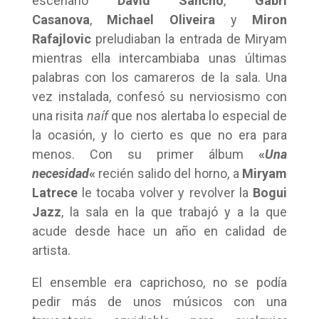
escenario
David Sancho
,
Gabri
Casanova
,
Michael Oliveira
y
Miron
Rafajlovic
preludiaban la entrada de Miryam
mientras ella intercambiaba unas últimas
palabras con los camareros de la sala. Una
vez instalada, confesó su nerviosismo con
una risita
naíf
que nos alertaba lo especial de
la ocasión, y lo cierto es que no era para
menos. Con su primer álbum
«
Una
necesidad
«
recién salido del horno, a
Miryam
Latrece
le tocaba volver y revolver la
Bogui
Jazz
, la sala en la que trabajó y a la que
acude desde hace un año en calidad de
artista.
El ensemble era caprichoso, no se podía
pedir más de unos músicos con una