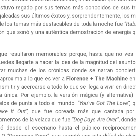
estuvo
regado por
sus temas más conocidos de sus tr
jaleadas sus últimos éxitos y, sorprendentemente, los 
de los temas más destacables de toda la noche fue
“Rab
ción que sonó y una auténtica demostración de energía 
ue resultaron memorables porque, hasta que no ves 
edes llegarte a hacer la idea de la magnitud del asunto
tar muchas de los crónicas donde se narran concier
 aproxima a lo que es ver a
Florence + The Machine
en 
ansmitir y acercarse a todo lo que se llega a vivir en direc
única. Por ejemplo, la versión mágica (y alternativa)
elos de punta a todo el mundo.
“You‘ve Got The Love”,
q
ake It Out”,
que fue coreada más que cantada por 
momentos de la velada que fue
“Dog Days Are Over”
, donde
tió desde el escenario hasta el público recíprocame
. O
“Drumming Song”,
que remató una cita difícil de olvi