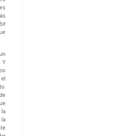
es
más
bit
que
un
. Y
tos
el
to.
 de
ue
la
 la
nte
dar