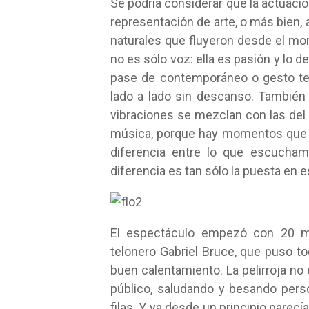
Se podría considerar que la actua
representación de arte, o más bien, 
naturales que fluyeron desde el m
no es sólo voz: ella es pasión y lo
pase de contemporáneo o gesto teat
lado a lado sin descanso. También
vibraciones se mezclan con las del
música, porque hay momentos que i
diferencia entre lo que escucha
diferencia es tan sólo la puesta en es
El espectáculo empezó con 20 min
telonero Gabriel Bruce, que puso t
buen calentamiento. La pelirroja no
público, saludando y besando pers
filas. Y ya desde un principio parec