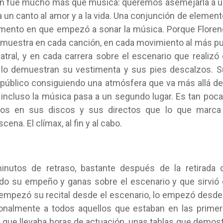
ción fue mucho más que música: queremos asemejarla a 
a un canto al amor y a la vida. Una conjunción de elemen
omento en que empezó a sonar la música. Porque Flore
 demuestra en cada canción, en cada movimiento al más p
ral, y en cada carrera sobre el escenario que realizó
 lo demuestran su vestimenta y sus pies descalzos. 
 público consiguiendo una atmósfera que va más allá de
ncluso la música pasa a un segundo lugar. Es tan poca
mos en sus discos y sus directos que lo que marca 
cena. El clímax, al fin y al cabo.
utos de retraso, bastante después de la retirada d
odo su empeño y ganas sobre el escenario y que sirvió
 empezó su recital desde el escenario, lo empezó desde
onalmente a todos aquellos que estaban en las prime
ía que llevaba horas de actuación, unas tablas que demos