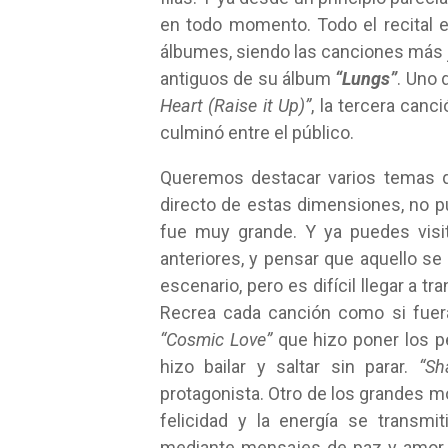
en todo momento. Todo el recital 
álbumes, siendo las canciones más 
antiguos de su álbum
“Lungs”
. Uno 
Heart (Raise it Up)”
, la tercera can
culminó entre el público.
Queremos destacar varios temas q
directo de estas dimensiones, no pu
fue muy grande. Y ya puedes visi
anteriores, y pensar que aquello se
escenario, pero es difícil llegar a tr
Recrea cada canción como si fuera 
“Cosmic Love”
que hizo poner los p
hizo bailar y saltar sin parar.
“Sh
protagonista. Otro de los grandes 
felicidad y la energía se transmi
mediante mensajes de paz y amor