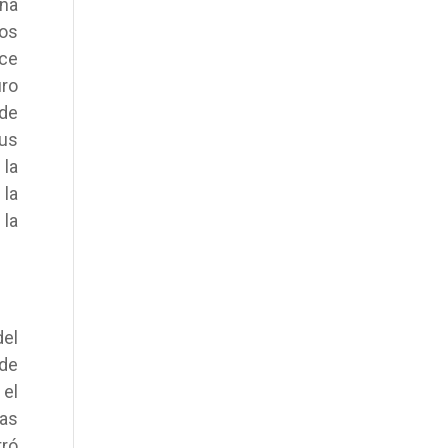
una
tos
nce
uro
 de
Sus
 la
 la
la
el
 de
 el
ras
tró