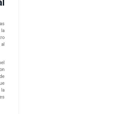
al
las
 la
tro
 al
nel
ron
 de
que
 la
ces