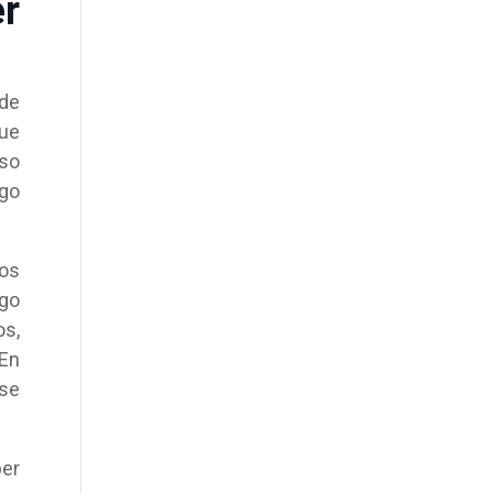
er
 de
que
nso
lgo
ios
rgo
os,
 En
 se
per