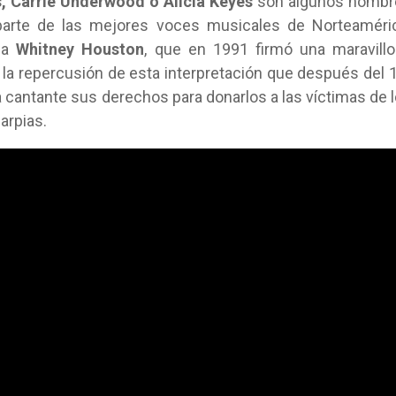
ks, Carrie Underwood o Alicia Keyes
son algunos nombr
parte de las mejores voces musicales de Norteaméri
ada
Whitney Houston
, que en 1991 firmó una maravill
l la repercusión de esta interpretación que después del 
la cantante sus derechos para donarlos a las víctimas de 
arpias.