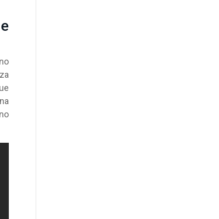
ue
 no
nza
que
Una
ano