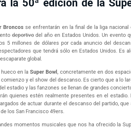
á la 50ª edición de la Sup
r Broncos
se enfrentarán en la final de la liga nacional
vento
deportivo
del año en Estados Unidos. Un evento 
s 5 millones de dólares por cada anuncio del desca
espectadores que tendrá sólo en Estados Unidos. Es a
 escaparate global.
o hueco en la
Super Bowl
, concretamente en dos espac
l comienzo y el show del descanso. Es cierto que a lo la
del estadio y las fanzones se llenan de grandes conciert
varán quienes estén realmente presentes en el estadio.
cargados de actuar durante el descanso del partido, que
r de los San Francisco 49ers.
randes momentos musicales que nos ha ofrecido la Su