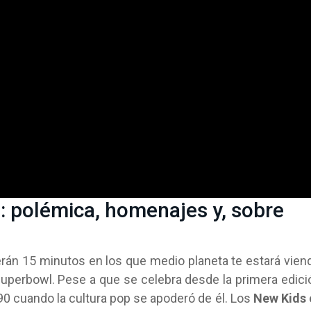
: polémica, homenajes y, sobre
erán 15 minutos en los que medio planeta te estará vien
uperbowl. Pese a que se celebra desde la primera edici
0 cuando la cultura pop se apoderó de él. Los
New Kids 