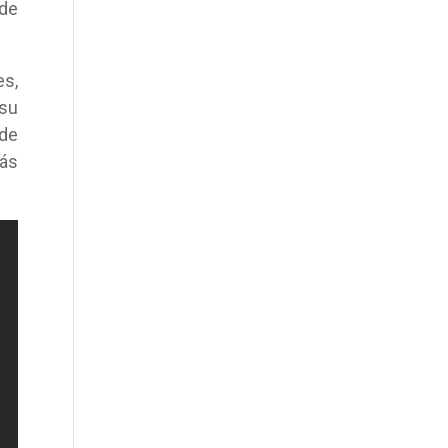
 de
es,
 su
 de
más