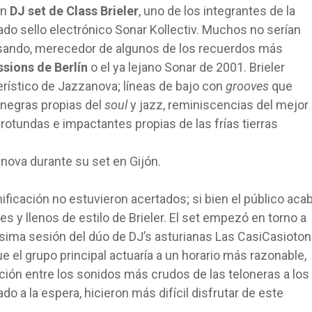
un
DJ set de Class Brieler
, uno de los integrantes de la
do sello electrónico Sonar Kollectiv. Muchos no serían
pasando, merecedor de algunos de los recuerdos más
sions de Berlín
o el ya lejano Sonar de 2001. Brieler
terístico de Jazzanova; líneas de bajo con
grooves
que
s negras propias del
soul
y jazz, reminiscencias del mejor
 rotundas e impactantes propias de las frías tierras
nificación no estuvieron acertados; si bien el público aca
s y llenos de estilo de Brieler. El set empezó en torno a
ísima sesión del dúo de DJ’s asturianas Las CasiCasioton
que el grupo principal actuaría a un horario más razonable,
sición entre los sonidos más crudos de las teloneras a los
o a la espera, hicieron más difícil disfrutar de este