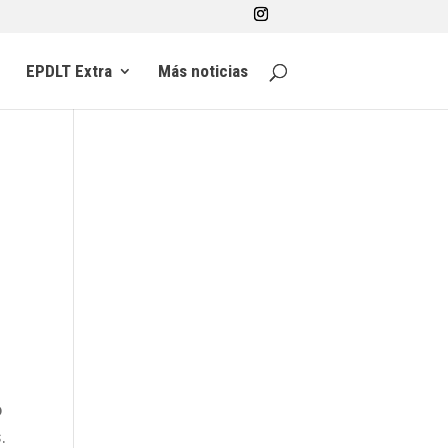
EPDLT Extra
Más noticias
l
o
.