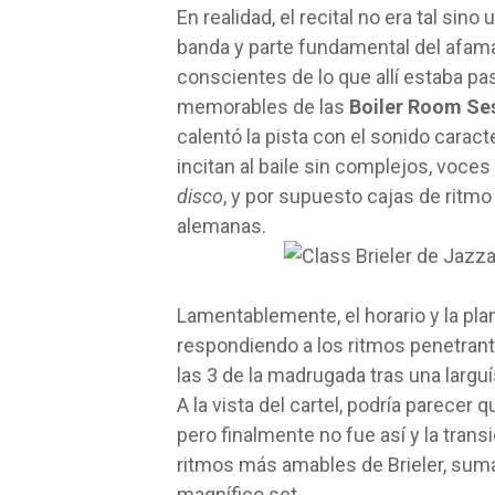
En realidad, el recital no era tal sino 
banda y parte fundamental del afama
conscientes de lo que allí estaba 
memorables de las
Boiler Room Ses
calentó la pista con el sonido carac
incitan al baile sin complejos, voce
disco
, y por supuesto cajas de ritmo
alemanas.
Lamentablemente, el horario y la pla
respondiendo a los ritmos penetrante
las 3 de la madrugada tras una largu
A la vista del cartel, podría parecer 
pero finalmente no fue así y la tran
ritmos más amables de Brieler, sumad
magnífico set.