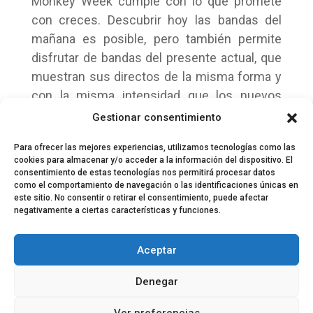
Monkey Week cumple con lo que promete
con creces. Descubrir hoy las bandas del
mañana es posible, pero también permite
disfrutar de bandas del presente actual, que
muestran sus directos de la misma forma y
con la misma intensidad que los nuevos
talentos. Un festival indispensable para todo
Gestionar consentimiento
aquel que disfrute con la música en directo.
Para ofrecer las mejores experiencias, utilizamos tecnologías como las
cookies para almacenar y/o acceder a la información del dispositivo. El
consentimiento de estas tecnologías nos permitirá procesar datos
como el comportamiento de navegación o las identificaciones únicas en
este sitio. No consentir o retirar el consentimiento, puede afectar
negativamente a ciertas características y funciones.
© 2024 El Perfil de la Tostada
Política de privacidad
Política de Cookies
Aceptar
Aviso legal
Equipo EPDLT
Contacto
Denegar
Ver preferencias