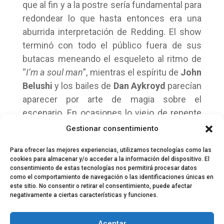
que al fin y a la postre sería fundamental para
redondear lo que hasta entonces era una
aburrida interpretación de Redding. El show
terminó con todo el público fuera de sus
butacas meneando el esqueleto al ritmo de
“
I’m a soul man
”, mientras el espíritu de
John
Belushi
y los bailes de
Dan Aykroyd
parecían
aparecer por arte de magia sobre el
escenario. En ocasiones lo viejo de repente
no se vuelve algo apolillado y casposo, todo
Gestionar consentimiento
lo contrario, nos rejuvenece, este es el caso.
Para ofrecer las mejores experiencias, utilizamos tecnologías como las
cookies para almacenar y/o acceder a la información del dispositivo. El
consentimiento de estas tecnologías nos permitirá procesar datos
como el comportamiento de navegación o las identificaciones únicas en
este sitio. No consentir o retirar el consentimiento, puede afectar
negativamente a ciertas características y funciones.
© 2024 El Perfil de la Tostada
Política de privacidad
Política de Cookies
Aceptar