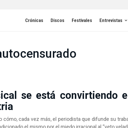
Crónicas
Discos
Festivales
Entrevistas
 autocensurado
ical se está convirtiendo 
tria
o cómo, cada vez más, el periodista que difunde su trab
dicionado el mismo por el miedo irracional al “veto velad