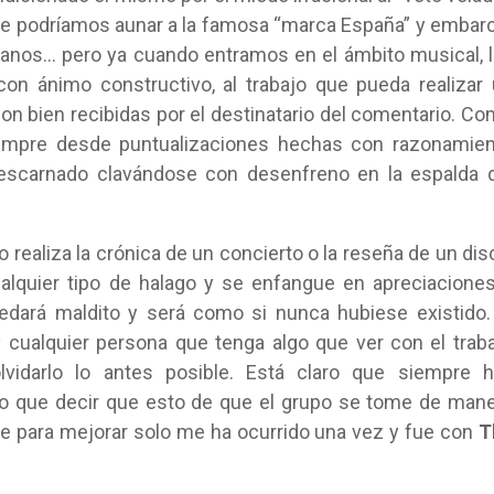
 que podríamos aunar a la famosa “marca España” y embar
ejanos… pero ya cuando entramos en el ámbito musical, 
con ánimo constructivo, al trabajo que pueda realizar
son bien recibidas por el destinatario del comentario. C
iempre desde puntualizaciones hechas con razonamie
descarnado clavándose con desenfreno en la espalda 
ealiza la crónica de un concierto o la reseña de un dis
lquier tipo de halago y se enfangue en apreciacione
uedará maldito y será como si nunca hubiese existido.
a y cualquier persona que tenga algo que ver con el trab
olvidarlo lo antes posible. Está claro que siempre 
o que decir que esto de que el grupo se tome de man
cate para mejorar solo me ha ocurrido una vez y fue con
T