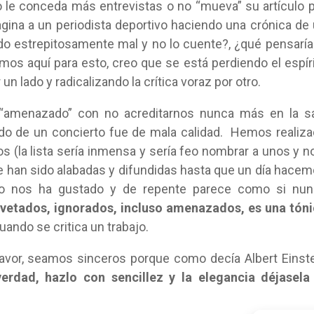
no le conceda más entrevistas o no “mueva” su artículo 
gina a un periodista deportivo haciendo una crónica de
do estrepitosamente mal y no lo cuente?, ¿qué pensaría
amos aquí para esto, creo que se está perdiendo el espír
un lado y radicalizando la crítica voraz por otro.
n “amenazado” con no acreditarnos nunca más en la s
do de un concierto fue de mala calidad. Hemos realiz
os (la lista sería inmensa y sería feo nombrar a unos y n
e han sido alabadas y difundidas hasta que un día hace
no nos ha gustado y de repente parece como si nun
etados, ignorados, incluso amenazados, es una tóni
ando se critica un trabajo.
vor, seamos sinceros porque como decía Albert Einst
verdad, hazlo con sencillez y la elegancia déjasela