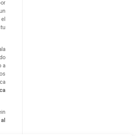
por
 un
 el
itu
ala
ado
o a
mos
ca
ca
ein
 al