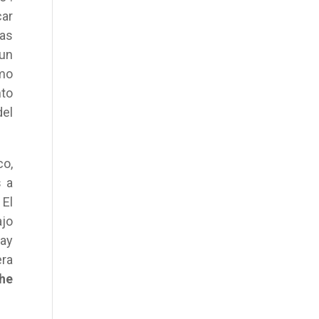
car
las
 un
omo
nto
del
co,
s a
 El
ajo
hay
era
he