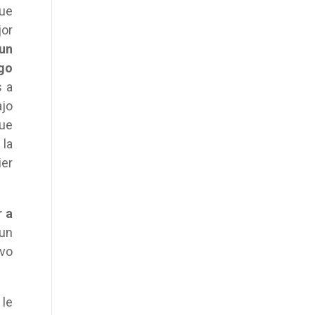
ue
jor
 un
lgo
s a
ajo
que
 la
er
r a
 un
ivo
 le