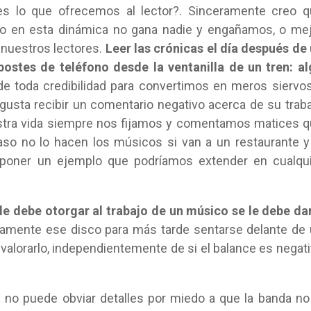
s lo que ofrecemos al lector?. Sinceramente creo q
do en esta dinámica no gana nadie y engañamos, o me
 nuestros lectores.
Leer las crónicas el día después de
ostes de teléfono desde la ventanilla de un tren: a
de toda credibilidad para convertimos en meros siervo
e gusta recibir un comentario negativo acerca de su trab
stra vida siempre nos fijamos y comentamos matices 
aso no lo hacen los músicos si van a un restaurante y
poner un ejemplo que podríamos extender en cualqui
le debe otorgar al trabajo de un músico se le debe da
mente ese disco para más tarde sentarse delante de
y valorarlo, independientemente de si el balance es negat
 y no puede obviar detalles por miedo a que la banda no