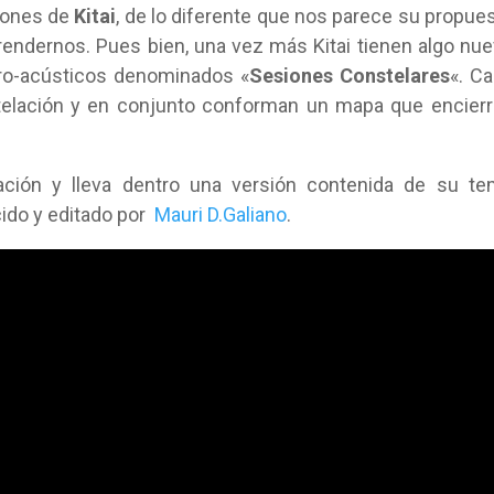
iones de
Kitai
, de lo diferente que nos parece su propue
rendernos. Pues bien, una vez más Kitai tienen algo nu
tro-acústicos denominados «
Sesiones Constelares
«. C
telación y en conjunto conforman un mapa que encier
ción y lleva dentro una versión contenida de su te
ucido y editado por
Mauri D.Galiano
.