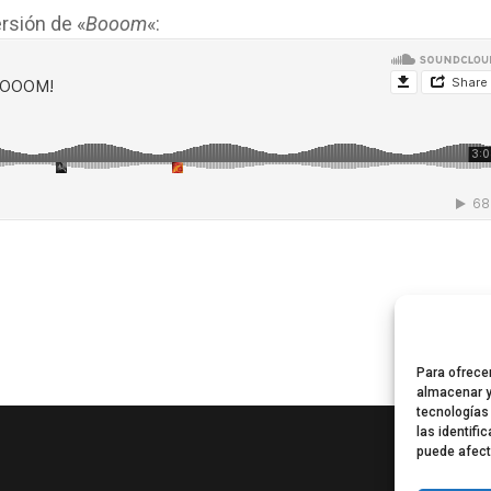
ersión de «
Booom
«:
Para ofrece
almacenar y
tecnologías
las identifi
puede afect