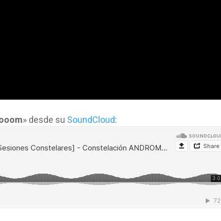
Booom
» desde su
SoundCloud
: