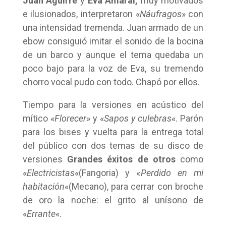
Juan Aguirre
y
Eva Amaral,
muy motivados
e ilusionados, interpretaron «
Náufragos
» con
una intensidad tremenda. Juan armado de un
ebow consiguió imitar el sonido de la bocina
de un barco y aunque el tema quedaba un
poco bajo para la voz de Eva, su tremendo
chorro vocal pudo con todo. Chapó por ellos.
Tiempo para la versiones en acústico del
mítico «
Florecer
» y «
Sapos y culebras
«. Parón
para los bises y vuelta para la entrega total
del público con dos temas de su disco de
versiones
Grandes éxitos de otros
como
«
Electricistas
«(Fangoria) y «
Perdido en mi
habitación
«(Mecano), para cerrar con broche
de oro la noche: el grito al unísono de
«
Errante
«.