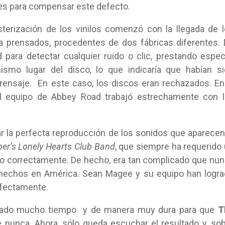
les para compensar este defecto.
terización de los vinilos comenzó con la llegada de 
a prensados, procedentes de dos fábricas diferentes.
 para detectar cualquier ruido o clic, prestando espec
ismo lugar del disco, lo que indicaría que habían s
prensaje. En este caso, los discos eran rechazados. En
l equipo de Abbey Road trabajó estrechamente con l
r la perfecta reproducción de los sonidos que aparecen
per’s Lonely Hearts Club Band
, que siempre ha requerido
lo correctamente. De hecho, era tan complicado que nu
P hechos en América. Sean Magee y su equipo han logr
fectamente.
bajado mucho tiempo y de manera muy dura para que
T
 nunca. Ahora, sólo queda escuchar el resultado y, so