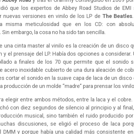
cidió que los expertos de Abbey Road Studios de EMI
r nuevas versiones en vinilo de los LP de
The Beatles
.
 la misma meticulosidad que en los CD: con absolu
Sin embargo, la cosa no ha sido tan sencilla.
e una cinta master al vinilo es la creación de un disco 
ón y el prensaje del LP. Había dos opciones a considerar.
llado a finales de los 70 que permite que el sonido 
 acero inoxidable cubierto de una dura aleación de cob
es cortar el sonido en la suave capa de laca de un disco
 la producción de un molde “madre” para prensar los vinilo
a elegir entre ambos métodos, entre la laca y el cobre.
hó con diez segundos de silencio al principio y al final,
roducción musical, sino también el ruido producido por
uchas discusiones, se eligió el proceso de laca por
l DMM y porque había una calidad más consistente en