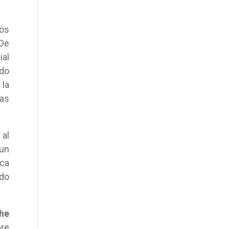
los
 De
ial
ido
 la
as
 al
 un
nca
ado
he
bre