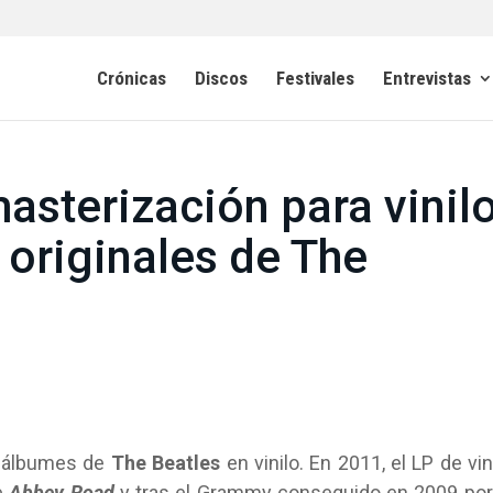
Crónicas
Discos
Festivales
Entrevistas
asterización para vinil
 originales de The
s álbumes de
The Beatles
en vinilo. En 2011, el LP de vin
e
Abbey Road
y tras el Grammy conseguido en 2009 por