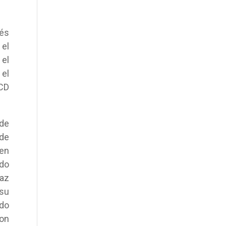
ués
 el
el
 el
 CD
 de
 de
 en
ndo
paz
 su
ido
on