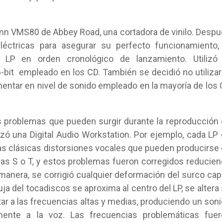
ann VMS80 de Abbey Road, una cortadora de vinilo. Desp
éctricas para asegurar su perfecto funcionamiento,
 LP en orden cronológico de lanzamiento. Utilizó 
6-bit empleado en los CD. También se decidió no utilizar
mentar en nivel de sonido empleado en la mayoría de los
 problemas que pueden surgir durante la reproducción
ilizó una Digital Audio Workstation. Por ejemplo, cada LP
las clásicas distorsiones vocales que pueden producirse
ras S o T, y estos problemas fueron corregidos reducie
manera, se corrigió cualquier deformación del surco ca
ja del tocadiscos se aproxima al centro del LP, se altera
tar a las frecuencias altas y medias, produciendo un son
ente a la voz. Las frecuencias problemáticas fuer