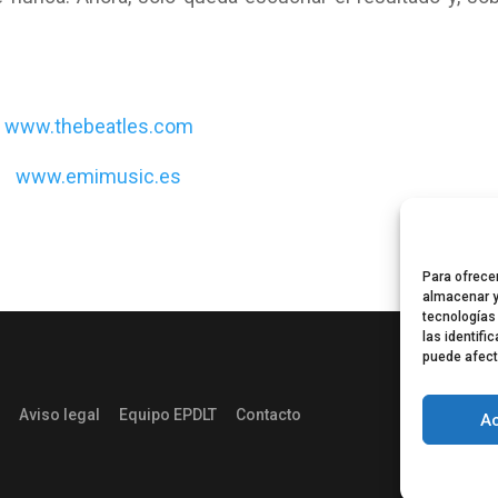
www.thebeatles.com
www.emimusic.es
Para ofrece
almacenar y
tecnologías
las identifi
puede afect
Aviso legal
Equipo EPDLT
Contacto
A