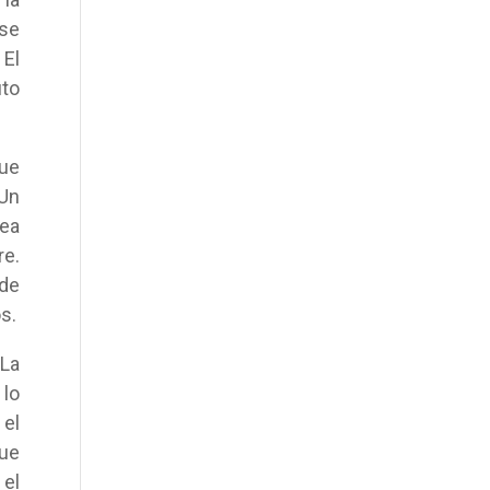
 se
 El
to
que
 Un
sea
re.
 de
s.
 La
 lo
 el
que
 el