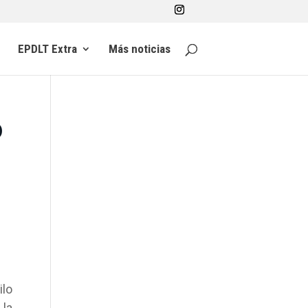
EPDLT Extra
Más noticias
o
ilo
 la