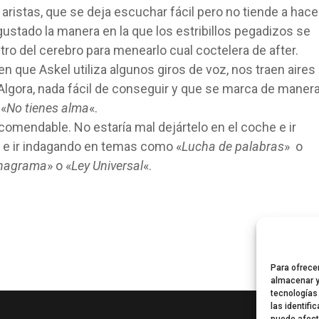
 aristas, que se deja escuchar fácil pero no tiende a hace
gustado la manera en la que los estribillos pegadizos se
ro del cerebro para menearlo cual coctelera de after.
n que Askel utiliza algunos giros de voz, nos traen aires
Algora, nada fácil de conseguir y que se marca de maner
 «
No tienes alma
«.
comendable. No estaría mal dejártelo en el coche e ir
 e ir indagando en temas como «
Lucha de palabras
» o
nagrama
» o «
Ley Universal
«.
Para ofrece
almacenar y
tecnologías
las identifi