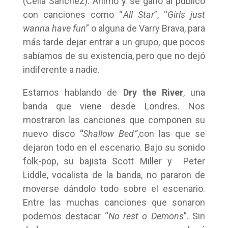
(Celia Sánchez). Animó y se ganó al público
con canciones como “
All Star
”, “
Girls just
wanna have fun
” o alguna de Varry Brava, para
más tarde dejar entrar a un grupo, que pocos
sabíamos de su existencia, pero que no dejó
indiferente a nadie.
Estamos hablando de
Dry the River
, una
banda que viene desde Londres. Nos
mostraron las canciones que componen su
nuevo disco
“
Shallow Bed
”
,con las que se
dejaron todo en el escenario. Bajo su sonido
folk-pop, su bajista Scott Miller y Peter
Liddle, vocalista de la banda, no pararon de
moverse dándolo todo sobre el escenario.
Entre las muchas canciones que sonaron
podemos destacar “
No rest o Demons
”. Sin