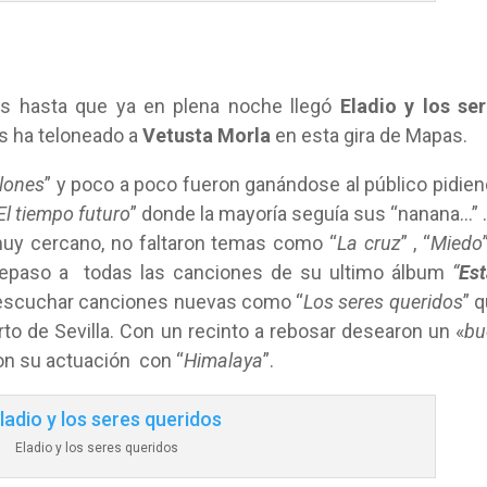
ás hasta que ya en plena noche llegó
Eladio y los se
s ha teloneado a
Vetusta Morla
en esta gira de Mapas.
llones
” y poco a poco fueron ganándose al público pidie
El tiempo futuro
” donde la mayoría seguía sus “nanana…” .
 muy cercano, no faltaron temas como “
La cruz
” , “
Miedo
 repaso a todas las canciones de su ultimo álbum
“
Es
escuchar canciones nuevas como “
Los seres queridos
” 
to de Sevilla. Con un recinto a rebosar desearon un «
bu
ron su actuación con “
Himalaya
”.
Eladio y los seres queridos