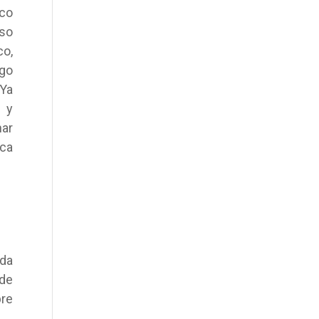
ico
oso
co,
ego
Ya
s y
nar
oca
ada
 de
bre