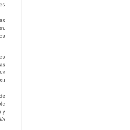
res
ras
en.
nos
res
as
que
 su
 de
lo
a y
día