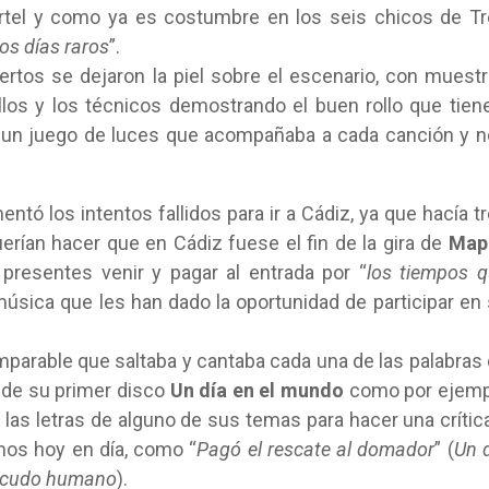
artel y como ya es costumbre en los seis chicos de T
os días raros
”.
tos se dejaron la piel sobre el escenario, con muest
los y los técnicos demostrando el buen rollo que tien
 un juego de luces que acompañaba a cada canción y 
tó los intentos fallidos para ir a Cádiz, ya que hacía t
uerían hacer que en Cádiz fuese el fin de la gira de
Map
 presentes venir y pagar al entrada por “
los tiempos 
 música que les han dado la oportunidad de participar en
imparable que saltaba y cantaba cada una de las palabras
sde su primer disco
Un día en el mundo
como por ejemp
 las letras de alguno de sus temas para hacer una crític
mos hoy en día, como “
Pagó el rescate al domador
” (
Un 
cudo humano
).