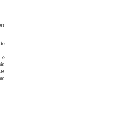
res
ndo
” o
tán
que
en