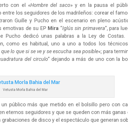
erto con el «
Hombre del saco
» y en la pausa el públ
io entre los seguidores de los madrileños: corear el fam
traron Guille y Pucho en el escenario en pleno acústi
s emotivas de su EP
Mira
“
Iglús sin primavera
”, para lu
de Pucho dedicó unas palabras a la Ley de Costas. 
ron, como es habitual, uno a uno a todos los técnico
que lo que si se ve y se escucha sea posible
«; para termi
uadratura del circulo
” dejando a más de uno con la b
Vetusta Morla Bahia del Mar
 un público más que metido en el bolsillo pero con c
s en eternos seguidores y que se queden con más ganas
as grabaciones de disco y el espectáculo que generan so