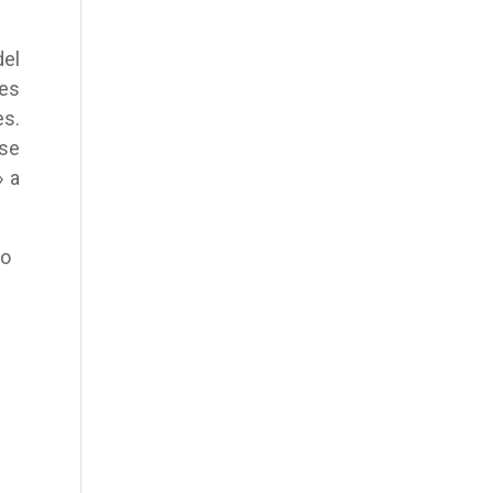
del
nes
es.
 se
» a
to