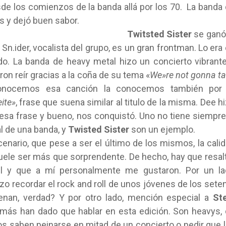
de los comienzos de la banda allá por los 70. La banda
s y dejó buen sabor.
Twitsted Sister
se ganó
 Sn.ider, vocalista del grupo, es un gran frontman. Lo era
do. La banda de heavy metal hizo un concierto vibrant
n reír gracias a la coña de su tema «
We»re not gonna t
onocemos esa canción la conocemos también por 
ite»
, frase que suena similar al titulo de la misma. Dee h
o esa frase y bueno, nos conquistó. Uno no tiene siempre
al de una banda, y
Twisted Sister
son un ejemplo.
enario, que pese a ser el último de los mismos, la cali
uele ser más que sorprendente. De hecho, hay que resal
l y que a mí personalmente me gustaron. Por un la
zo recordar el rock and roll de unos jóvenes de los sete
enan, verdad? Y por otro lado, mención especial a
St
 más han dado que hablar en esta edición. Son heavys,
los saben peinarse en mitad de un concierto o pedir que 