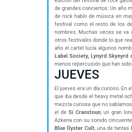
edición del festival de rock gas
de grandes conciertos. Un año má
de rock hablo de música en may
festival como el resto de los de
nombres. Muchas veces se va al
otros festivales donde lo que re
año el cartel lucía algunos no
Label Society, Lynyrd Skynyrd 
menos repercusión que han sido 
JUEVES
El jueves era un día curioso. En 
que iba desde el heavy metal och
mezcla curiosa que no sabíamos 
el de
Si Cranstoun
, un gran lo
Azkena con su sonido cincuentero.
Blue Öyster Cult
, una de tantas