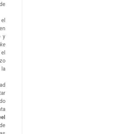
 de
 el
 en
e y
ake
el
izo
 la
dad
tar
do
nta
eel
 de
las