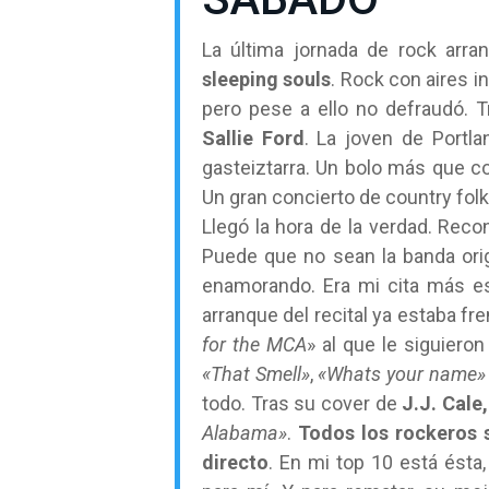
La última jornada de rock arr
sleeping souls
. Rock con aires i
pero pese a ello no defraudó. T
Sallie Ford
. La joven de Portla
gasteiztarra. Un bolo más que c
Un gran concierto de country fol
Llegó la hora de la verdad. Re
Puede que no sean la banda ori
enamorando. Era mi cita más esp
arranque del recital ya estaba f
for the MCA
» al que le siguiero
«That Smell»
,
«Whats your name»
todo. Tras su cover de
J.J. Cale,
Alabama»
.
Todos los rockeros 
directo
. En mi top 10 está ésta