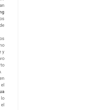
an
ung
nos
 de
hos
omo
e y
ivo
rto
.
 en
 el
gua
 lo
 el