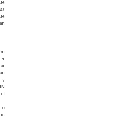
que
ss
ue
San
ión
cer
tar
an
 y
UN
 el
tro
sus