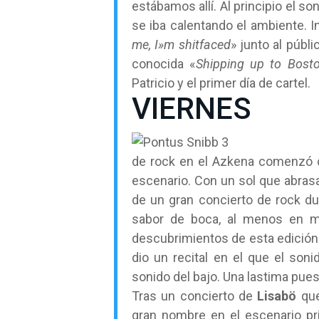
estábamos allí. Al principio el 
se iba calentando el ambiente. In
me, I»m shitfaced
» junto al públ
conocida «
Shipping up to Bost
Patricio y el primer día de cartel.
VIERNES
de rock en el Azkena comenzó co
escenario. Con un sol que abrasa
de un gran concierto de rock du
sabor de boca, al menos en m
descubrimientos de esta edición
dio un recital en el que el so
sonido del bajo. Una lastima pu
Tras un concierto de
Lisabö
que
gran nombre en el escenario pr