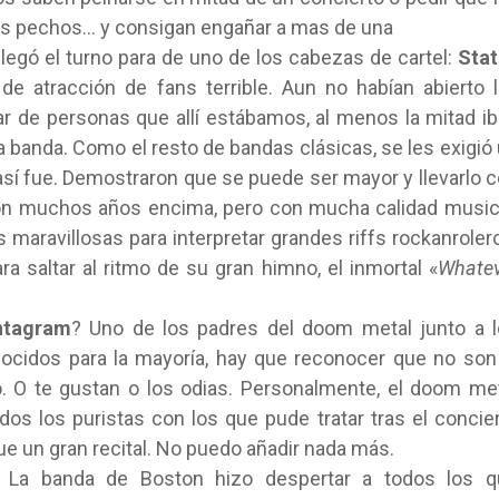
us pechos… y consigan engañar a mas de una
 llegó el turno para de uno de los cabezas de cartel:
Stat
e atracción de fans terrible. Aun no habían abierto 
ar de personas que allí estábamos, al menos la mitad i
a banda. Como el resto de bandas clásicas, se les exigió
sí fue. Demostraron que se puede ser mayor y llevarlo 
con muchos años encima, pero con mucha calidad music
aravillosas para interpretar grandes riffs rockanroler
ra saltar al ritmo de su gran himno, el inmortal «
Whatev
ntagram
? Uno de los padres del doom metal junto a 
ocidos para la mayoría, hay que reconocer que no son
 O te gustan o los odias. Personalmente, el doom me
os los puristas con los que pude tratar tras el concie
ue un gran recital. No puedo añadir nada más.
. La banda de Boston hizo despertar a todos los q