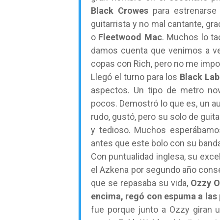
Black Crowes
para estrenarse
guitarrista y no mal cantante, g
o
Fleetwood Mac
. Muchos lo ta
damos cuenta que venimos a ver
copas con Rich, pero no me impor
Llegó el turno para los
Black Lab
aspectos. Un tipo de metro no
pocos. Demostró lo que es, un aut
rudo, gustó, pero su solo de guit
y tedioso. Muchos esperábamos
antes que este bolo con su banda
Con puntualidad inglesa, su excel
el Azkena por segundo año consec
que se repasaba su vida,
Ozzy O
encima, regó con espuma a las p
fue porque junto a Ozzy giran 