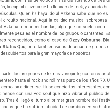
teiztarra, con más de 40.000 almas disfrutando de tres d
s, la capital alavesa se ha llenado de rock, y cuando ha
úsculas. Quien ha haya ido al Azkena sabe que no es
l circuito nacional. Aquí la calidad musical sobrepasa 
 Azkena a conocer bandas, algo que no suele ocurrir
almente pesa es el nombre de los grupos o cantantes. E
mbres reconocidos, como el caso de
Ozzy Osbourne, Bla
o Status Quo
, pero también varias decenas de grupos 
descubiertos para la gran mayoría de nosotros.
el cartel lucían grupos de lo mas variopinto, con un espec
entero hasta el rock and roll más puro de los años 70. 
como iba a digerirse. Hubo conciertos interesantes, c
ndinense con una voz soul que hizo vibrar al publico de
 Tras él llegó el turno al primer gran nombre del festiv
 bandas que ha sufrido infinidad de cambios en su histor