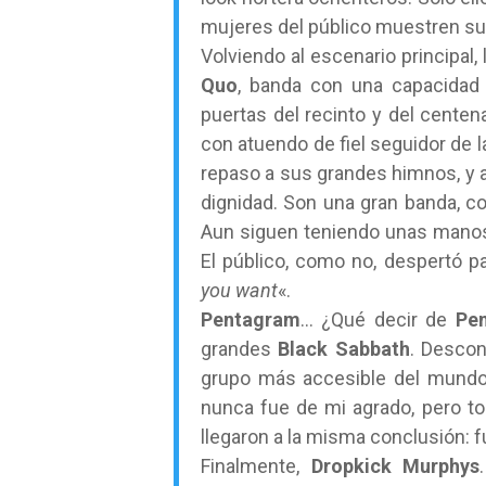
mujeres del público muestren s
Volviendo al escenario principal,
Quo
, banda con una capacidad d
puertas del recinto y del centen
con atuendo de fiel seguidor de l
repaso a sus grandes himnos, y a
dignidad. Son una gran banda, 
Aun siguen teniendo unas manos m
El público, como no, despertó pa
you want
«.
Pentagram
… ¿Qué decir de
Pe
grandes
Black Sabbath
. Descon
grupo más accesible del mundo.
nunca fue de mi agrado, pero tod
llegaron a la misma conclusión: f
Finalmente,
Dropkick Murphys