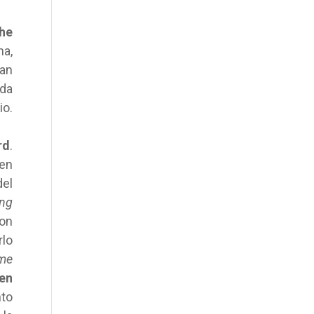
he
na,
ran
ada
io.
rd
.
uen
del
ng
ron
rlo
me
en
nto