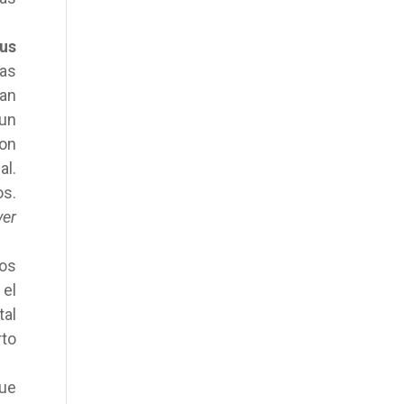
us
las
ban
 un
con
al.
os.
er
los
 el
tal
rto
ue