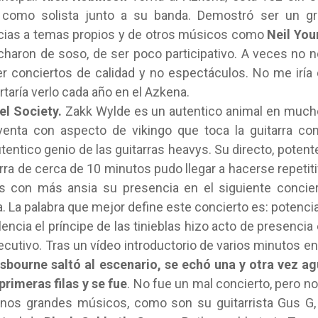
 como solista junto a su banda. Demostró ser un gr
racias a temas propios y de otros músicos como
Neil Yo
charon de soso, de ser poco participativo. A veces no 
 conciertos de calidad y no espectáculos. No me iría
taría verlo cada año en el Azkena.
el Society.
Zakk Wylde es un autentico animal en muc
venta con aspecto de vikingo que toca la guitarra c
entico genio de las guitarras heavys. Su directo, potent
arra de cerca de 10 minutos pudo llegar a hacerse repetit
 con más ansia su presencia en el siguiente concie
. La palabra que mejor define este concierto es: potencia
encia el príncipe de las tinieblas hizo acto de presencia
utivo. Tras un vídeo introductorio de varios minutos en
sbourne saltó al escenario, se echó una y otra vez a
rimeras filas y se fue
. No fue un mal concierto, pero no
unos grandes músicos, como son su guitarrista Gus G,