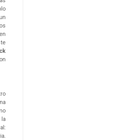
ías
blo
 un
los
 en
ste
ck
con
tro
Una
omo
 la
al:
ia.