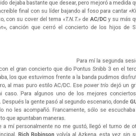
sonido dejaba bastante que desear, pero mejoró a medida 
creíble final con su líder bajando al foso para cantar
«Ki
ico, con su cover del tema «
T.N.T.»
de
AC/DC
y su más q
on
«, canción que cerró el concierto de los hijos de 
Para mí la segunda ses
n el gran concierto que dio Pontus Snibb 3 en el ter
ba, los que estuvimos frente a la banda pudimos disfru
ro, al mas puro estilo AC/DC. Ese
power trío
dejó un gr
i caso. Para algunos uno de los mejores conciertos
. Después la gente pasó al segundo escenario, donde
G
nido no les acompañó. Francamente, sólo se escuchaba
esto que apuntaban maneras.
 a mí personalmente no me gustó, llegó el turno de o
incipal.
Rich Robinson
volvía al Azkena, esta vez sin 