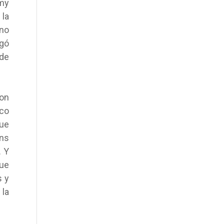
mmy
la
 no
agó
 de
on
ico
que
ns
. Y
ue
s y
 la