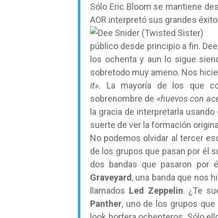
Sólo Eric Bloom se mantiene des
AOR interpretó sus grandes éxito
público desde principio a fin. Dee
los ochenta y aun lo sigue sien
sobretodo muy ameno. Nos hiciero
it»
. La mayoría de los que c
sobrenombre de
«huevos con ace
la gracia de interpretarla usand
suerte de ver la formación origin
No podemos olvidar al tercer esc
de los grupos que pasan por él s
dos bandas que pasaron por é
Graveyard
, una banda que nos hi
llamados
Led Zeppelin
. ¿Te su
Panther
, uno de los grupos que
look hortera ochenteros. Sólo el