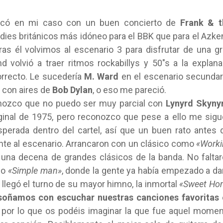
ancó en mi caso con un buen concierto de
Frank & t
ndies británicos más idóneo para el BBK que para el Azke
ras él volvimos al escenario 3 para disfrutar de una g
nd volvió a traer ritmos rockabillys y 50″s a la explan
orrecto. Le sucedería
M. Ward
en el escenario secundar
k con aires de
Bob Dylan
, o eso me pareció.
conozco que no puedo ser muy parcial con
Lynyrd Skyny
ginal de 1975, pero reconozco que pese a ello me sig
erada dentro del cartel, así que un buen rato antes 
rente al escenario. Arrancaron con un clásico como
«Worki
n una decena de grandes clásicos de la banda. No falta
o
«Simple man»
, donde la gente ya había empezado a da
llegó el turno de su mayor himno, la inmortal
«Sweet Ho
soñamos con escuchar nuestras canciones favoritas 
, por lo que os podéis imaginar la que fue aquel mome