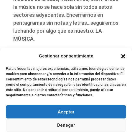
la música no se hace sola sin todos estos
sectores adyacentes. Encerrarnos en
pentagramas sin notas y letras…seguiremos
luchando por algo que es nuestro:
LA
MÚSICA
.
Crónica y fotos Lorena García (
@Lorena_vla
)
Gestionar consentimiento
para El Perfil de la Tostada
Para ofrecer las mejores experiencias, utilizamos tecnologías como las
cookies para almacenar y/o acceder a la información del dispositivo. El
consentimiento de estas tecnologías nos permitirá procesar datos
como el comportamiento de navegación o las identificaciones únicas en
este sitio. No consentir o retirar el consentimiento, puede afectar
negativamente a ciertas características y funciones.
© 2024 El Perfil de la Tostada
Política de privacidad
Política de Cookies
Aceptar
Aviso legal
Equipo EPDLT
Contacto
Denegar